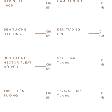
CABIN LED
HAMPTON CỠ
Chi
Chi
40CM
1
tiết
tiết
ĐÈN TƯỜNG
ĐÈN TƯỜNG
Chi
Chi
HATTON 4
FIN
tiết
tiết
ĐÈN TƯỜNG
974 – Đèn
Chi
HECTOR PLEAT
Tường
Chi
tiết
CỠ VỪA
tiết
1998 – ĐÈN
1775/A – Đèn
Chi
Chi
TƯỜNG
Tường
tiết
tiết