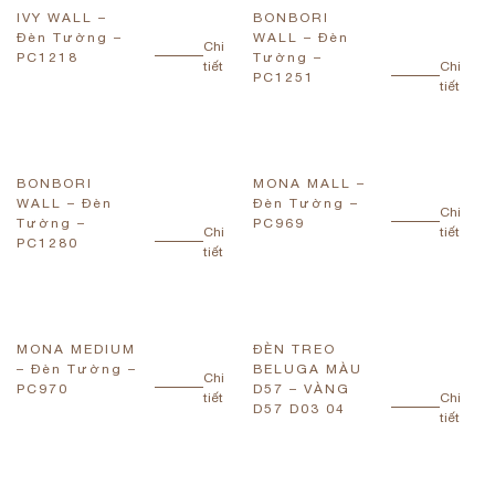
IVY WALL –
BONBORI
Đèn Tường –
WALL – Đèn
Chi
PC1218
Tường –
tiết
Chi
PC1251
tiết
BONBORI
MONA MALL –
WALL – Đèn
Đèn Tường –
Chi
Tường –
PC969
Chi
tiết
PC1280
tiết
MONA MEDIUM
ĐÈN TREO
– Đèn Tường –
BELUGA MÀU
Chi
PC970
D57 – VÀNG
tiết
Chi
D57 D03 04
tiết