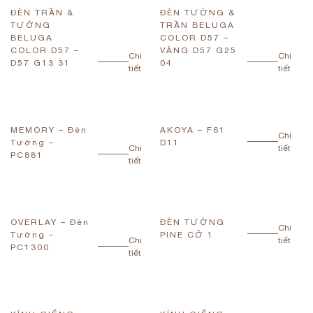
ĐÈN TRẦN &
ĐÈN TƯỜNG &
TƯỜNG
TRẦN BELUGA
BELUGA
COLOR D57 –
COLOR D57 –
VÀNG D57 G25
Chi
Chi
D57 G13 31
04
tiết
tiết
MEMORY – Đèn
AKOYA – F61
Chi
Tường –
D11
Chi
tiết
PC881
tiết
OVERLAY – Đèn
ĐÈN TƯỜNG
Chi
Tường –
PINE CỠ 1
Chi
tiết
PC1300
tiết