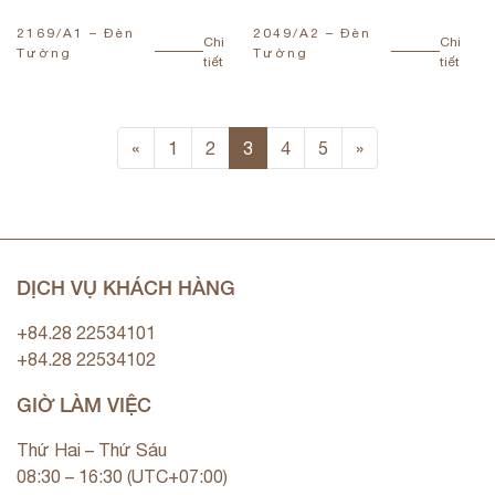
2169/A1 – Đèn
2049/A2 – Đèn
Chi
Chi
Tường
Tường
tiết
tiết
«
1
2
3
4
5
»
DỊCH VỤ KHÁCH HÀNG
+84.28 22534101
+84.28 22534102
GIỜ LÀM VIỆC
Thứ Hai – Thứ Sáu
08:30 – 16:30 (UTC+07:00)