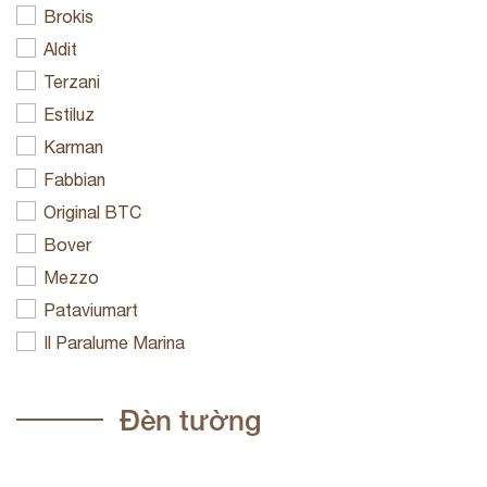
Brokis
Aldit
Terzani
Estiluz
Karman
Fabbian
Original BTC
Bover
Mezzo
Pataviumart
Il Paralume Marina
Đèn tường