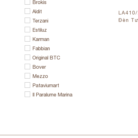
Brokis
Aldit
LA410/
Đèn T
Terzani
Estiluz
Karman
Fabbian
Original BTC
Bover
Mezzo
Pataviumart
Il Paralume Marina