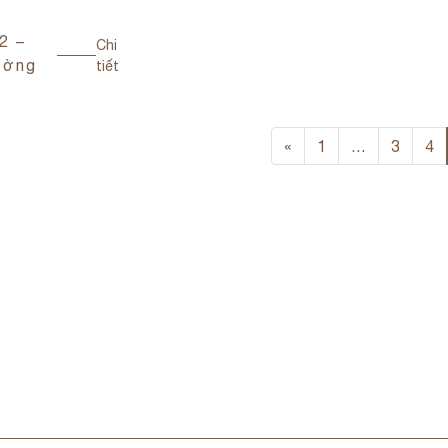
2 –
Chi
ường
tiết
«
1
…
3
4