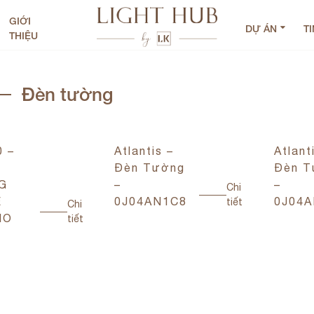
GIỚI
DỰ ÁN
T
THIỆU
Đèn tường
 –
Atlantis –
Atlant
Đèn Tường
Đèn T
G
–
–
Chi
E
0J04AN1C8
0J04A
tiết
Chi
NO
tiết