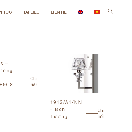
IN TỨC
TÀI LIỆU
LIÊN HỆ
is –
ường
Chi
E9C8
tiết
1913/A1/NN
– Đèn
Chi
Tường
tiết