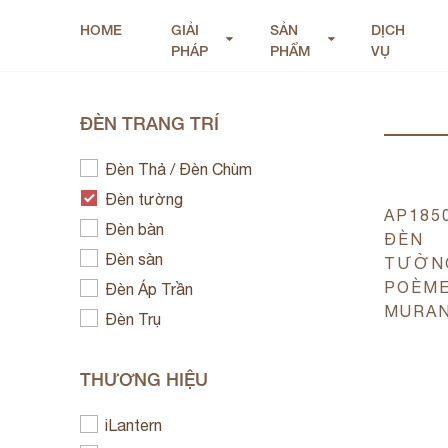
HOME
GIẢI
SẢN
DỊCH
PHÁP
PHẨM
VỤ
ĐÈN TRANG TRÍ
Đèn Thả / Đèn Chùm
Đèn tường
AP1850
Đèn bàn
ĐÈN
Đèn sàn
TƯỜN
POÈM
Đèn Áp Trần
MURA
Đèn Trụ
THƯƠNG HIỆU
iLantern