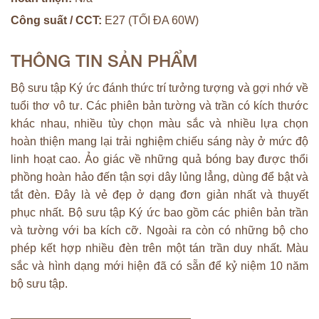
Công suất / CCT:
E27 (TỐI ĐA 60W)
THÔNG TIN SẢN PHẨM
Bộ sưu tập Ký ức đánh thức trí tưởng tượng và gợi nhớ về
tuổi thơ vô tư. Các phiên bản tường và trần có kích thước
khác nhau, nhiều tùy chọn màu sắc và nhiều lựa chọn
hoàn thiện mang lại trải nghiệm chiếu sáng này ở mức độ
linh hoạt cao. Ảo giác về những quả bóng bay được thổi
phồng hoàn hảo đến tận sợi dây lủng lẳng, dùng để bật và
tắt đèn. Đây là vẻ đẹp ở dạng đơn giản nhất và thuyết
phục nhất. Bộ sưu tập Ký ức bao gồm các phiên bản trần
và tường với ba kích cỡ. Ngoài ra còn có những bộ cho
phép kết hợp nhiều đèn trên một tán trần duy nhất. Màu
sắc và hình dạng mới hiện đã có sẵn để kỷ niệm 10 năm
bộ sưu tập.