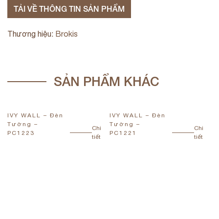
TẢI VỀ THÔNG TIN SẢN PHẨM
Thương hiệu:
Brokis
SẢN PHẨM KHÁC
IVY WALL – Đèn
IVY WALL – Đèn
I
Tường –
Tường –
T
Chi
Chi
PC1223
PC1221
P
tiết
tiết