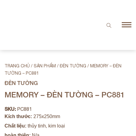
TRANG CHỦ
/
SẢN PHẨM
/
ĐÈN TƯỜNG
/
MEMORY – ĐÈN
TƯỜNG – PC881
ĐÈN TƯỜNG
MEMORY – ĐÈN TƯỜNG – PC881
SKU:
PC881
Kích thước:
275x250mm
Chất liệu:
thủy tinh, kim loại
hoàn thiện:
N/a