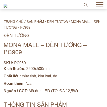
TRANG CHỦ
/
SẢN PHẨM
/
ĐÈN TƯỜNG
/
MONA MALL – ĐÈN
TƯỜNG – PC969
ĐÈN TƯỜNG
MONA MALL – ĐÈN TƯỜNG –
PC969
SKU:
PC969
Kích thước:
2200x500mm
Chất liệu:
thủy tinh, kim loại, da
Hoàn thiện:
N/a
Nguồn / CCT:
Mô-đun LED (TỐI ĐA 12,5W)
THÔNG TIN SẢN PHẨM