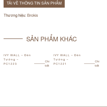
TẢI VỀ THÔNG TIN SẢN PHẨM
Thương hiệu:
Brokis
SẢN PHẨM KHÁC
IVY WALL – Đèn
IVY WALL – Đèn
I
Tường –
Tường –
T
Chi
Chi
PC1223
PC1221
P
tiết
tiết