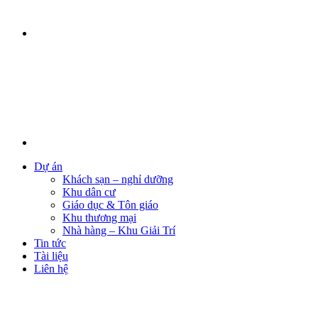
Dự án
Khách sạn – nghỉ dưỡng
Khu dân cư
Giáo dục & Tôn giáo
Khu thương mại
Nhà hàng – Khu Giải Trí
Tin tức
Tài liệu
Liên hệ