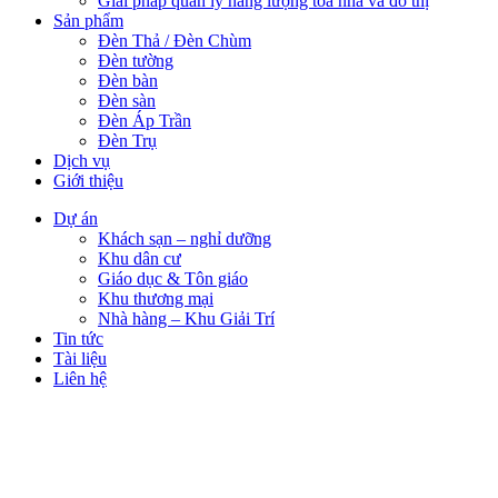
Giải pháp quản lý năng lượng tòa nhà và đô thị
Sản phẩm
Đèn Thả / Đèn Chùm
Đèn tường
Đèn bàn
Đèn sàn
Đèn Áp Trần
Đèn Trụ
Dịch vụ
Giới thiệu
Dự án
Khách sạn – nghỉ dưỡng
Khu dân cư
Giáo dục & Tôn giáo
Khu thương mại
Nhà hàng – Khu Giải Trí
Tin tức
Tài liệu
Liên hệ