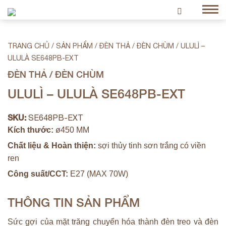
TRANG CHỦ
/
SẢN PHẨM
/
ĐÈN THẢ / ĐÈN CHÙM
/
ULULÌ –
ULULÀ SE648PB-EXT
ĐÈN THẢ / ĐÈN CHÙM
ULULÌ – ULULÀ SE648PB-EXT
SKU:
SE648PB-EXT
Kích thước:
ø450 MM
Chất liệu & Hoàn thiện:
sợi thủy tinh sơn trắng có viền
ren
Công suất/CCT:
E27 (MAX 70W)
THÔNG TIN SẢN PHẨM
Sức gợi của mặt trăng chuyển hóa thành đèn treo và đèn