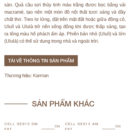
sàn. Quả cầu sợi thủy tinh màu trắng được bọc bằng vải
macramé, tạo nên một món đồ nội thất tươi sáng và đầy
chất thơ. Treo lơ lửng, đặt trên mặt đất hoặc giữa đồng cỏ,
Ululì và Ululà trở nên sống động khi được thắp sáng, tạo
ra tông màu hổ phách ấm áp. Phiên bản nhỏ (Ululì) và lớn
(Ululà) có thể sử dụng trong nhà và ngoài trời.
TẢI VỀ THÔNG TIN SẢN PHẨM
Thương hiệu:
Karman
SẢN PHẨM KHÁC
CELL SE615 DM
CELL SE612 AM
C
Chi
Chi
EXT
EXT
E