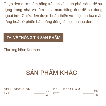
Chụp đèn được làm bằng trái tim vải lanh phát sáng để sử
dụng trong nhà và tấm mica màu trắng đục để sử dụng
ngoài trời. Chiếc đèn được hoàn thiện với một tua lụa màu
trắng hoặc ở phiên bản bằng đồng là một tua lụa đen.
TẢI VỀ THÔNG TIN SẢN PHẨM
Thương hiệu:
Karman
SẢN PHẨM KHÁC
CELL SE615 DM
CELL SE612 AM
F
Chi
Chi
EXT
EXT
S
tiết
tiết