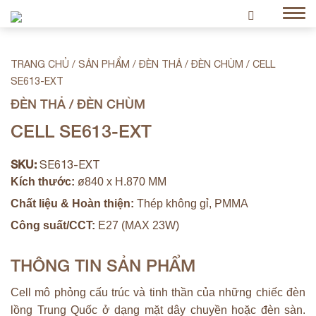
TRANG CHỦ
/
SẢN PHẨM
/
ĐÈN THẢ / ĐÈN CHÙM
/
CELL
SE613-EXT
ĐÈN THẢ / ĐÈN CHÙM
CELL SE613-EXT
SKU:
SE613-EXT
Kích thước:
ø840 x H.870 MM
Chất liệu & Hoàn thiện:
Thép không gỉ, PMMA
Công suất/CCT:
E27 (MAX 23W)
THÔNG TIN SẢN PHẨM
Cell mô phỏng cấu trúc và tinh thần của những chiếc đèn
lồng Trung Quốc ở dạng mặt dây chuyền hoặc đèn sàn.