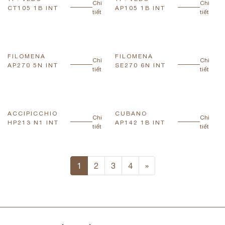
Chi
Chi
CT105 1B INT
AP105 1B INT
tiết
tiết
FILOMENA
FILOMENA
Chi
Chi
AP270 5N INT
SE270 6N INT
tiết
tiết
ACCIPICCHIO
CUBANO
Chi
Chi
HP213 N1 INT
AP142 1B INT
tiết
tiết
1
2
3
4
»