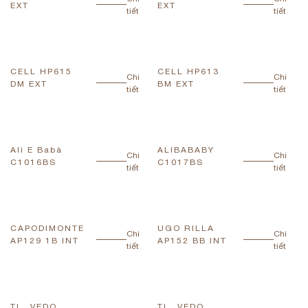
EXT
EXT
tiết
tiết
CELL HP615
CELL HP613
Chi
Chi
DM EXT
BM EXT
tiết
tiết
Alì E Babà
ALIBABABY
Chi
Chi
C1016BS
C1017BS
tiết
tiết
CAPODIMONTE
UGO RILLA
Chi
Chi
AP129 1B INT
AP152 BB INT
tiết
tiết
TI . VEDO
TI . VEDO