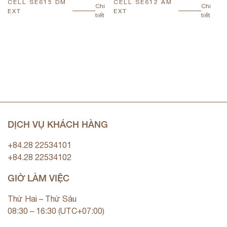
CELL SE615 DM
CELL SE612 AM
C
Chi
Chi
EXT
EXT
E
tiết
tiết
DỊCH VỤ KHÁCH HÀNG
+84.28 22534101
+84.28 22534102
GIỜ LÀM VIỆC
Thứ Hai – Thứ Sáu
08:30 – 16:30 (UTC+07:00)