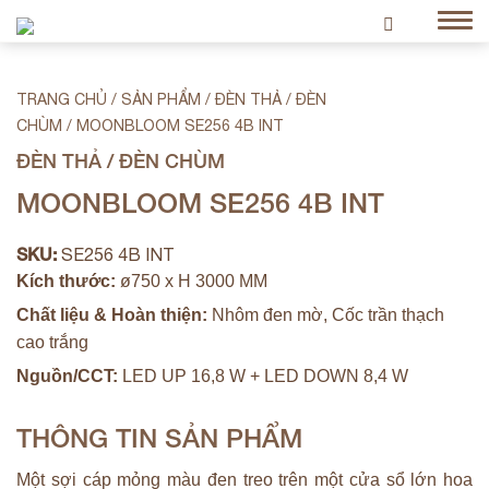
TRANG CHỦ
/
SẢN PHẨM
/
ĐÈN THẢ / ĐÈN
CHÙM
/
MOONBLOOM SE256 4B INT
ĐÈN THẢ / ĐÈN CHÙM
MOONBLOOM SE256 4B INT
SKU:
SE256 4B INT
Kích thước:
ø750 x H 3000 MM
Chất liệu & Hoàn thiện:
Nhôm đen mờ, Cốc trần thạch
cao trắng
Nguồn/CCT:
LED UP 16,8 W + LED DOWN 8,4 W
THÔNG TIN SẢN PHẨM
Một sợi cáp mỏng màu đen treo trên một cửa sổ lớn hoa