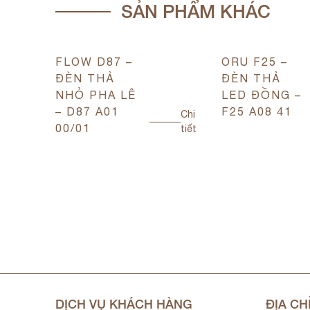
SẢN PHẨM KHÁC
FLOW D87 –
ORU F25 –
ĐÈN THẢ
ĐÈN THẢ
Chi
NHỎ PHA LÊ
LED ĐỒNG –
tiết
– D87 A01
F25 A08 41
Chi
00/01
tiết
DỊCH VỤ KHÁCH HÀNG
ĐỊA CH