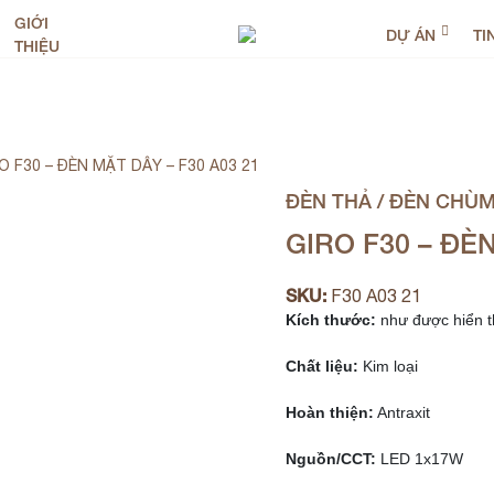
GIỚI
DỰ ÁN
TI
THIỆU
O F30 – ĐÈN MẶT DÂY – F30 A03 21
ĐÈN THẢ / ĐÈN CHÙ
GIRO F30 – ĐÈN
SKU:
F30 A03 21
Kích thước:
 như được hiển th
Chất liệu:
 Kim loại

Hoàn thiện:
 Antraxit

Nguồn/CCT:
 LED 1x17W