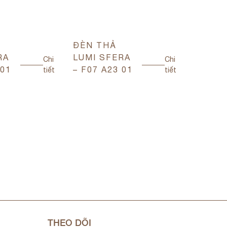
ĐÈN THẢ
ĐÈN T
RA
LUMI SFERA
LUMI 
Chi
Chi
 01
– F07 A23 01
– F07 
tiết
tiết
THEO DÕI