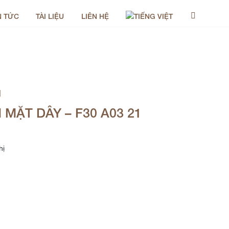
N TỨC
TÀI LIỆU
LIÊN HỆ
M
 MẶT DÂY – F30 A03 21
ị
