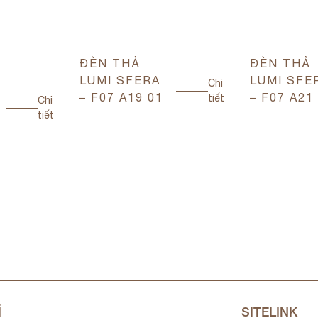
ĐÈN THẢ
ĐÈN THẢ
LUMI SFERA
LUMI SFE
Chi
– F07 A19 01
– F07 A21
tiết
Chi
tiết
Ỉ
SITELINK