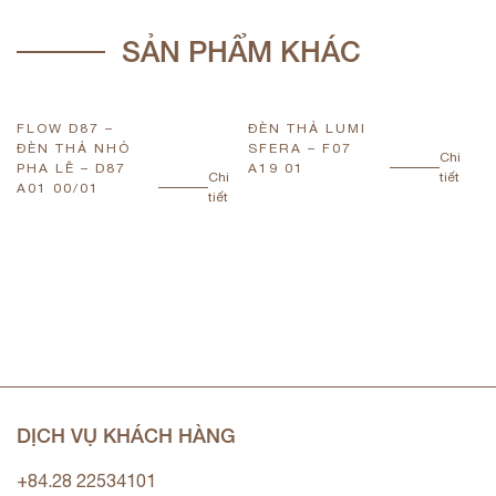
SẢN PHẨM KHÁC
FLOW D87 –
ĐÈN THẢ LUMI
Đ
ĐÈN THẢ NHỎ
SFERA – F07
S
Chi
PHA LÊ – D87
A19 01
A
Chi
tiết
A01 00/01
tiết
DỊCH VỤ KHÁCH HÀNG
+84.28 22534101