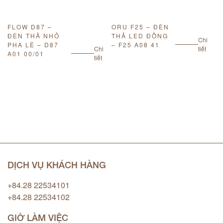
FLOW D87 –
ORU F25 – ĐÈN
Đ
ĐÈN THẢ NHỎ
THẢ LED ĐỒNG
S
Chi
PHA LÊ – D87
– F25 A08 41
A
Chi
tiết
A01 00/01
tiết
DỊCH VỤ KHÁCH HÀNG
+84.28 22534101
+84.28 22534102
GIỜ LÀM VIỆC