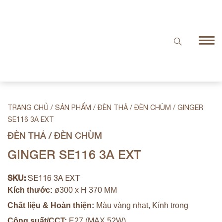
TRANG CHỦ
/
SẢN PHẨM
/
ĐÈN THẢ / ĐÈN CHÙM
/
GINGER
SE116 3A EXT
ĐÈN THẢ / ĐÈN CHÙM
GINGER SE116 3A EXT
SKU:
SE116 3A EXT
Kích thước:
ø300 x H 370 MM
Chất liệu & Hoàn thiện:
Màu vàng nhạt, Kính trong
Công suất/CCT:
E27 (MAX 52W)