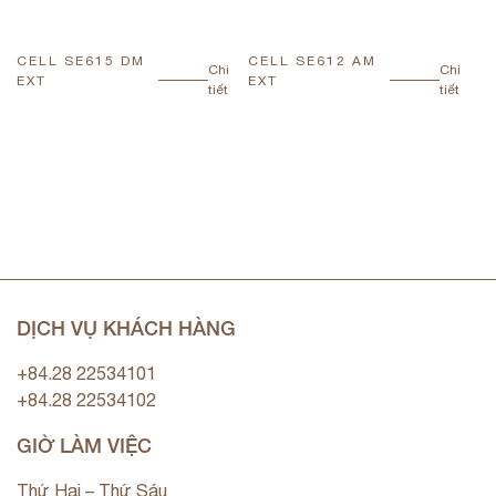
CELL SE615 DM
CELL SE612 AM
C
Chi
Chi
EXT
EXT
E
tiết
tiết
DỊCH VỤ KHÁCH HÀNG
+84.28 22534101
+84.28 22534102
GIỜ LÀM VIỆC
Thứ Hai – Thứ Sáu