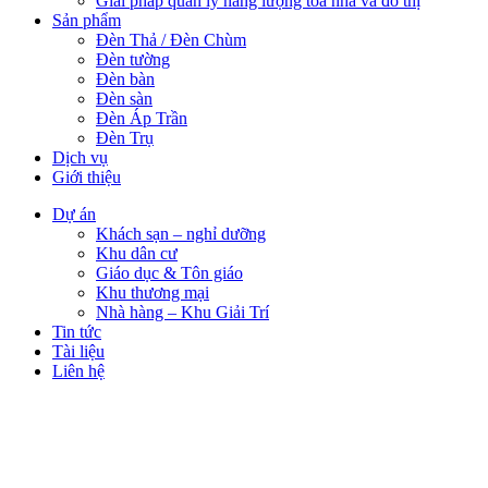
Giải pháp quản lý năng lượng tòa nhà và đô thị
Sản phẩm
Đèn Thả / Đèn Chùm
Đèn tường
Đèn bàn
Đèn sàn
Đèn Áp Trần
Đèn Trụ
Dịch vụ
Giới thiệu
Dự án
Khách sạn – nghỉ dưỡng
Khu dân cư
Giáo dục & Tôn giáo
Khu thương mại
Nhà hàng – Khu Giải Trí
Tin tức
Tài liệu
Liên hệ