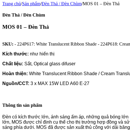
Trang chủ
/
Sản phẩm
/
Đèn Thả / Đèn Chùm
/
MOS 01 – Đèn Thả
Đèn Thả / Đèn Chùm
MOS 01 – Đèn Thả
SKU:
- 224P617: White Translucent Ribbon Shade - 224P618: Crea
Kích thước:
như hiển thị
Chất liệu:
Sắt, Optical glass difuser
Hoàn thiện:
White Translucent Ribbon Shade / Cream Trans
Nguồn/CCT:
3 x MAX 15W LED A60 E-27
Thông tin sản phẩm
Đèn có kích thước lớn, ánh sáng ấm áp, những quả bóng lớn có
lớn, MOS được chỉ định cụ thể cho thị trường hợp đồng và sử 
sáng phía dưới. MOS đã được sản xuất thủ công với dải băn