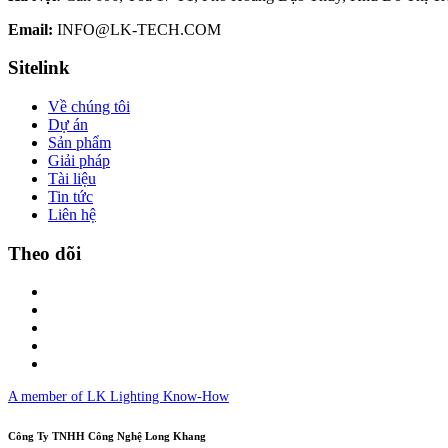
Email:
INFO@LK-TECH.COM
Sitelink
Về chúng tôi
Dự án
Sản phẩm
Giải pháp
Tài liệu
Tin tức
Liên hệ
Theo dõi
A member of LK Lighting Know-How
Công Ty TNHH Công Nghệ Long Khang