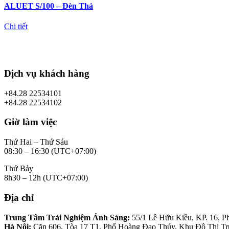
ALUET S/100 – Đèn Thả
Chi tiết
Dịch vụ khách hàng
+84.28 22534101
+84.28 22534102
Giờ làm việc
Thứ Hai – Thứ Sáu
08:30 – 16:30 (UTC+07:00)
Thứ Bảy
8h30 – 12h (UTC+07:00)
Địa chỉ
Trung Tâm Trải Nghiệm Ánh Sáng:
55/1 Lê Hữu Kiều, KP. 16, P
Hà Nội:
Căn 606, Tòa 17 T1, Phố Hoàng Đạo Thúy, Khu Đô Thị Tr