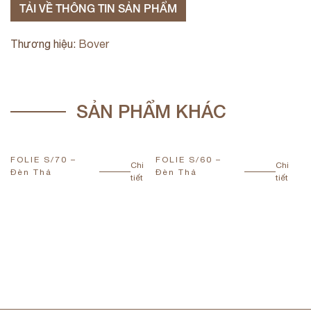
TẢI VỀ THÔNG TIN SẢN PHẨM
Thương hiệu:
Bover
SẢN PHẨM KHÁC
FOLIE S/70 –
FOLIE S/60 –
F
Chi
Chi
Đèn Thả
Đèn Thả
Đ
tiết
tiết