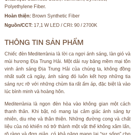
Polyethylene Fiber.
Hoàn thiện:
Brown Synthetic Fiber
Nguồn/CCT:
17,1 W LED / CRI: 90 / 2700K
THÔNG TIN SẢN PHẨM
Chiếc đèn Mediterrània là lời ca ngợi ánh sáng, làn gió và
mùi hương Địa Trung Hải. Một dải ruy băng mềm mại tôn
vinh ánh sáng Địa Trung Hải của chúng ta, không đồng
nhất suốt cả ngày, ánh sáng đó luôn kết hợp những tia
sáng rực rỡ với những chùm tia rất ấm áp, đặc biệt là vào
lúc bình minh và hoàng hôn.
Mediterrània là ngọn đèn hòa vào không gian một cách
thanh thản. Khi bật, nó mang lại cảm giác ánh sáng tự
nhiên, dịu nhẹ và thân thiện. Những đường cong và chất
liệu của nó khiến nó trở thành một vật thể không xâm lấn,
rõ ràng và đơn giản, có khả năng mang lại “sự sống” cho