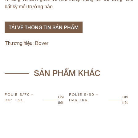
bất kỳ môi trường nào.
TẢI VỀ THÔNG TIN SẢN PHẨM
Thương hiệu:
Bover
SẢN PHẨM KHÁC
FOLIE S/70 –
FOLIE S/60 –
F
Chi
Chi
Đèn Thả
Đèn Thả
Đ
tiết
tiết