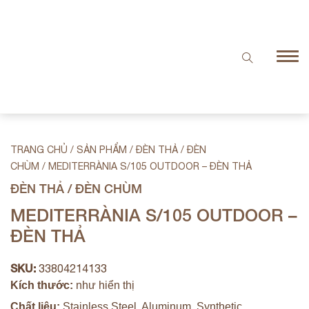
TRANG CHỦ
/
SẢN PHẨM
/
ĐÈN THẢ / ĐÈN
CHÙM
/
MEDITERRÀNIA S/105 OUTDOOR – ĐÈN THẢ
ĐÈN THẢ / ĐÈN CHÙM
MEDITERRÀNIA S/105 OUTDOOR –
ĐÈN THẢ
SKU:
33804214133
Kích thước:
như hiển thị
Chất liệu:
Stainless Steel, Aluminum, Synthetic,