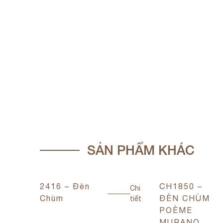
SẢN PHẨM KHÁC
2416 – Đèn
CH1850 –
Chi
Chi
Chùm
ĐÈN CHÙM
tiết
tiết
POÈME
MURANO