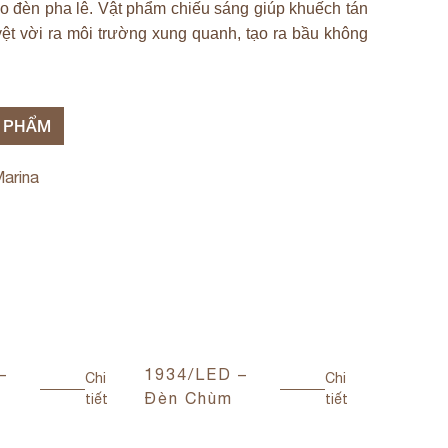
 đèn pha lê. Vật phẩm chiếu sáng giúp khuếch tán
ệt vời ra môi trường xung quanh, tạo ra bầu không
N PHẨM
Marina
–
1934/LED –
1958 –
Chi
Chi
Đèn Chùm
Chùm
tiết
tiết