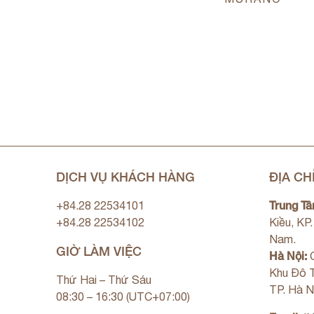
DỊCH VỤ KHÁCH HÀNG
ĐỊA CH
Trung Tâ
+84.28 22534101
+84.28 22534102
Kiều, KP
Nam.
GIỜ LÀM VIỆC
Hà Nội:
C
Khu Đô T
Thứ Hai – Thứ Sáu
TP. Hà N
08:30 – 16:30 (UTC+07:00)