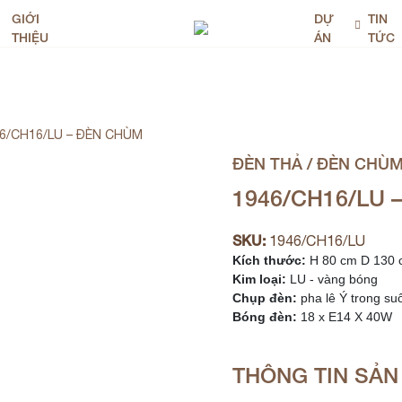
GIỚI
DỰ
TIN
THIỆU
ÁN
TỨC
6/CH16/LU – ĐÈN CHÙM
ĐÈN THẢ / ĐÈN CHÙ
1946/CH16/LU 
SKU:
1946/CH16/LU
Kích thước:
Kim loại:
Chụp đèn:
Bóng đèn:
 18 x E14 X 40W
THÔNG TIN SẢ