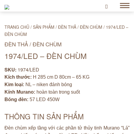
TRANG CHỦ
/
SẢN PHẨM
/
ĐÈN THẢ / ĐÈN CHÙM
/
1974/LED –
ĐÈN CHÙM
ĐÈN THẢ / ĐÈN CHÙM
1974/LED – ĐÈN CHÙM
SKU:
1974/LED
Kích thước:
H 285 cm D 80cm – 65 KG
Kim loại:
NL – niken đánh bóng
Kính Murano:
hoàn toàn trong suốt
Bóng đèn:
57 LED 450W
THÔNG TIN SẢN PHẨM
Đèn chùm xếp tầng với các phần tử thủy tinh Murano “Lá”