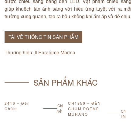
được chiếu sáng bằng đèn LED. Vật phẩm chiếu sáng
giúp khuếch tán ánh sáng với hiệu ứng tuyệt vời ra môi
trường xung quanh, tạo ra bầu không khí ấm áp và dễ chịu.
TẢI VỀ THÔNG TIN SẢN PHẨM
Thương hiệu:
Il Paralume Marina
SẢN PHẨM KHÁC
2416 – Đèn
CH1850 – ĐÈN
1
Chi
Chùm
CHÙM POÈME
C
tiết
Chi
MURANO
tiết