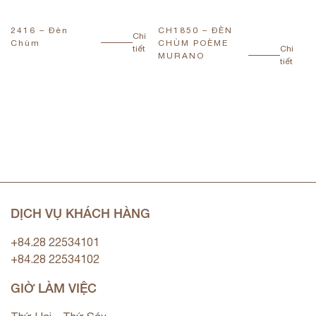
2416 – Đèn
CH1850 – ĐÈN
1
Chi
Chùm
CHÙM POÈME
C
tiết
Chi
MURANO
tiết
DỊCH VỤ KHÁCH HÀNG
+84.28 22534101
+84.28 22534102
GIỜ LÀM VIỆC