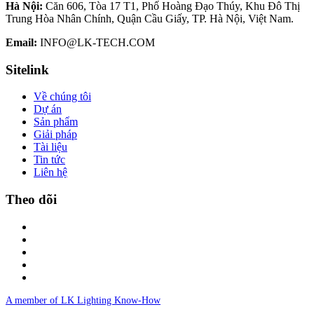
Hà Nội:
Căn 606, Tòa 17 T1, Phố Hoàng Đạo Thúy, Khu Đô Thị
Trung Hòa Nhân Chính, Quận Cầu Giấy, TP. Hà Nội, Việt Nam.
Email:
INFO@LK-TECH.COM
Sitelink
Về chúng tôi
Dự án
Sản phẩm
Giải pháp
Tài liệu
Tin tức
Liên hệ
Theo dõi
A member of LK Lighting Know-How