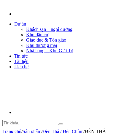
Dự án
Khách sạn – nghỉ dưỡng
Khu dân cư
Giáo dục & Tôn giáo
Khu thương mại
Nhà hàng – Khu Giải Trí
Tin tức
Tài liệu
Liên hệ
Trang chủ
/
Sản phẩm
/
Đèn Thả / Đèn Chùm
/
ĐÈN THẢ