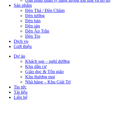
Giải pháp quản lý năng lượng tòa nhà và đô thị
Sản phẩm
Đèn Thả / Đèn Chùm
Đèn tường
Đèn bàn
Đèn sàn
Đèn Áp Trần
Đèn Trụ
Dịch vụ
Giới thiệu
Dự án
Khách sạn – nghỉ dưỡng
Khu dân cư
Giáo dục & Tôn giáo
Khu thương mại
Nhà hàng – Khu Giải Trí
Tin tức
Tài liệu
Liên hệ