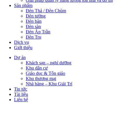
Giải pháp quản lý năng lượng tòa nhà và đô thị
Sản phẩm
Đèn Thả / Đèn Chùm
Đèn tường
Đèn bàn
Đèn sàn
Đèn Áp Trần
Đèn Trụ
Dịch vụ
Giới thiệu
Dự án
Khách sạn – nghỉ dưỡng
Khu dân cư
Giáo dục & Tôn giáo
Khu thương mại
Nhà hàng – Khu Giải Trí
Tin tức
Tài liệu
Liên hệ