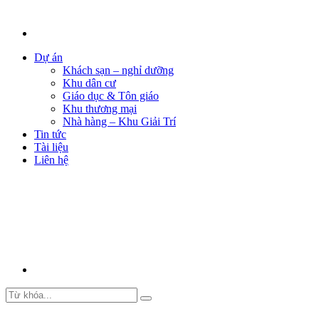
Dự án
Khách sạn – nghỉ dưỡng
Khu dân cư
Giáo dục & Tôn giáo
Khu thương mại
Nhà hàng – Khu Giải Trí
Tin tức
Tài liệu
Liên hệ