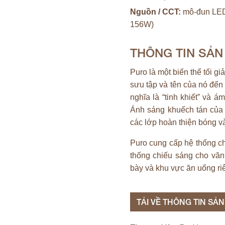
Nguồn / CCT:
mô-đun LED 
156W)
THÔNG TIN SẢ
Puro là một biến thể tối g
sưu tập và tên của nó đến 
nghĩa là “tinh khiết” và 
Ánh sáng khuếch tán của 
các lớp hoàn thiện bóng 
Puro cung cấp hệ thống c
thống chiếu sáng cho văn
bày và khu vực ăn uống ri
TẢI VỀ THÔNG TIN SẢ