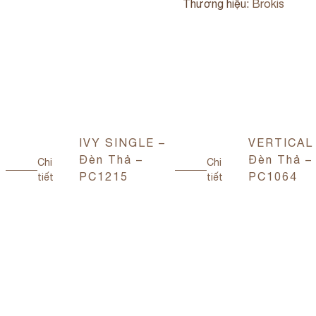
Thương hiệu:
Brokis
IVY SINGLE –
VERTICAL
Đèn Thả –
Đèn Thả –
Chi
Chi
PC1215
PC1064
tiết
tiết