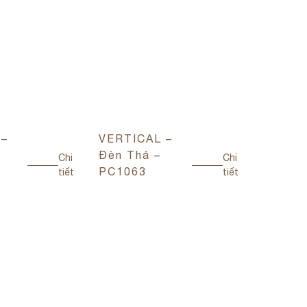
 –
VERTICAL –
VERTI
Đèn Thả –
Đèn Th
Chi
Chi
PC1063
PC106
tiết
tiết