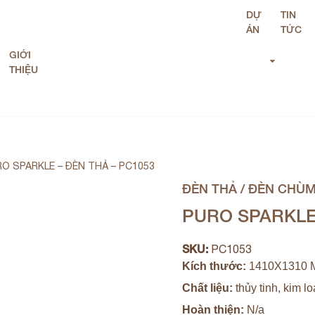
DỰ
TIN
ÁN
TỨC
GIỚI
THIỆU
O SPARKLE – ĐÈN THẢ – PC1053
ĐÈN THẢ / ĐÈN CHÙ
PURO SPARKLE 
SKU:
PC1053
Kích thước:
1410X1310 
Chất liệu:
thủy tinh, kim lo
Hoàn thiện:
N/a