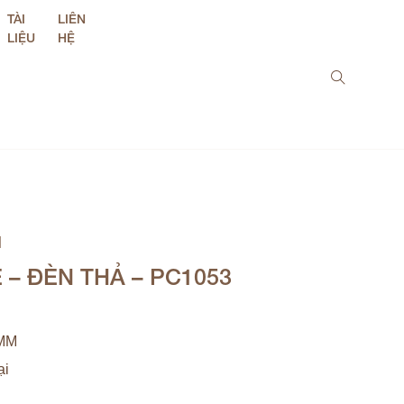
TÀI
LIÊN
LIỆU
HỆ
M
– ĐÈN THẢ – PC1053
MM
ại