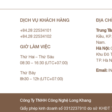
DỊCH VỤ KHÁCH HÀNG
ĐỊA CH
Trung Tâ
+84.28 22534101
+84.28 22534102
Kiều, KP
Nam.
GIỜ LÀM VIỆC
Hà Nội:
C
Khu Đô T
Thứ Hai – Thứ Sáu
TP. Hà N
08:30 – 16:30 (UTC+07:00)
Email:
I
Thứ Bảy
8h30 – 12h (UTC+07:00)
Công Ty TNHH Công Nghệ Long Khang
Giấy phép kinh doanh số 0312237910 do sở KHĐT