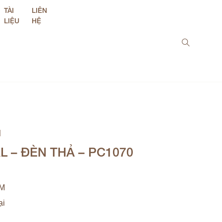
TÀI
LIÊN
LIỆU
HỆ
M
L – ĐÈN THẢ – PC1070
MM
ại