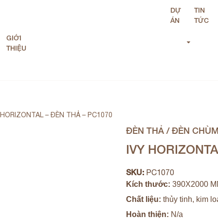
DỰ
TIN
ÁN
TỨC
GIỚI
THIỆU
 HORIZONTAL – ĐÈN THẢ – PC1070
ĐÈN THẢ / ĐÈN CHÙ
IVY HORIZONTA
SKU:
PC1070
Kích thước:
390X2000 
Chất liệu:
thủy tinh, kim lo
Hoàn thiện:
N/a