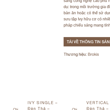
sáng công nghệ cao phù h
dụ: trong môi trường gia đ
bàn ăn hoặc có thể sử dụ
sưu tập Ivy hữu cơ có nhiều
pháp chiếu sáng mang tính 
TẢI VỀ THÔNG TIN SẢ
Thương hiệu:
Brokis
IVY SINGLE –
VERTICAL
Đèn Thả –
Đèn Thả –
Chi
Chi