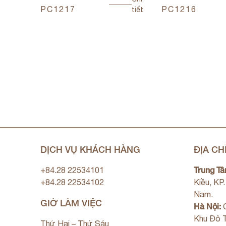
PC1217
PC1216
tiết
Chi
tiết
DỊCH VỤ KHÁCH HÀNG
ĐỊA CH
Trung Tâ
+84.28 22534101
+84.28 22534102
Kiều, KP
Nam.
GIỜ LÀM VIỆC
Hà Nội:
C
Khu Đô T
Thứ Hai – Thứ Sáu