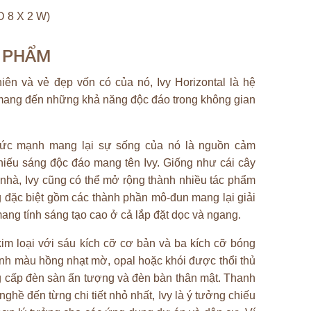
 8 X 2 W)
N PHẨM
iên và vẻ đẹp vốn có của nó, Ivy Horizontal là hệ
 mang đến những khả năng độc đáo trong không gian
sức mạnh mang lại sự sống của nó là nguồn cảm
iếu sáng độc đáo mang tên Ivy. Giống như cái cây
 nhà, Ivy cũng có thể mở rộng thành nhiều tác phẩm
g đặc biệt gồm các thành phần mô-đun mang lại giải
mang tính sáng tạo cao ở cả lắp đặt dọc và ngang.
m loại với sáu kích cỡ cơ bản và ba kích cỡ bóng
nh màu hồng nhạt mờ, opal hoặc khói được thổi thủ
g cấp đèn sàn ấn tượng và đèn bàn thân mật. Thanh
 nghề đến từng chi tiết nhỏ nhất, Ivy là ý tưởng chiếu