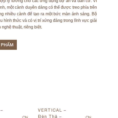
ợp lý tưởng cho các ứng dụng dự án và dân cư. Ví
ình, một cành duyên dáng có thể được treo phía trên
ng nhiều cành để tạo ra một bức màn ánh sáng. Bộ
 hình thức và có vị trí xứng đáng trong lĩnh vực giải
nghệ thuật, riêng biệt.
N PHẨM
 –
VERTICAL –
VERTI
Đèn Thả –
Đèn Th
Chi
Chi