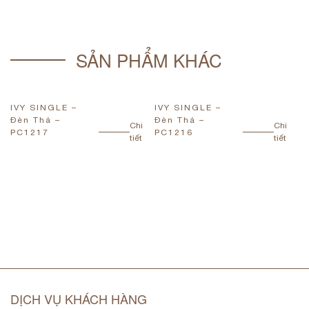
SẢN PHẨM KHÁC
IVY SINGLE –
IVY SINGLE –
I
Đèn Thả –
Đèn Thả –
Đ
Chi
Chi
PC1217
PC1216
P
tiết
tiết
DỊCH VỤ KHÁCH HÀNG