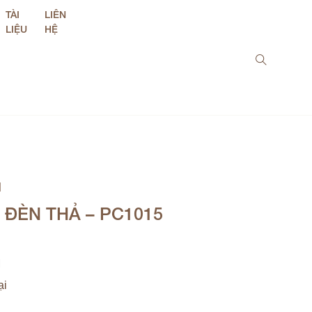
TÀI
LIÊN
LIỆU
HỆ
M
 ĐÈN THẢ – PC1015
M
ại