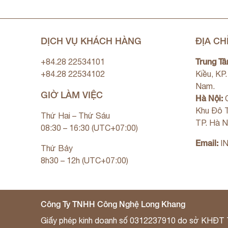
DỊCH VỤ KHÁCH HÀNG
ĐỊA CH
Trung Tâ
+84.28 22534101
+84.28 22534102
Kiều, KP
Nam.
GIỜ LÀM VIỆC
Hà Nội:
C
Khu Đô T
Thứ Hai – Thứ Sáu
TP. Hà N
08:30 – 16:30 (UTC+07:00)
Email:
I
Thứ Bảy
8h30 – 12h (UTC+07:00)
Công Ty TNHH Công Nghệ Long Khang
Giấy phép kinh doanh số 0312237910 do sở KHĐT