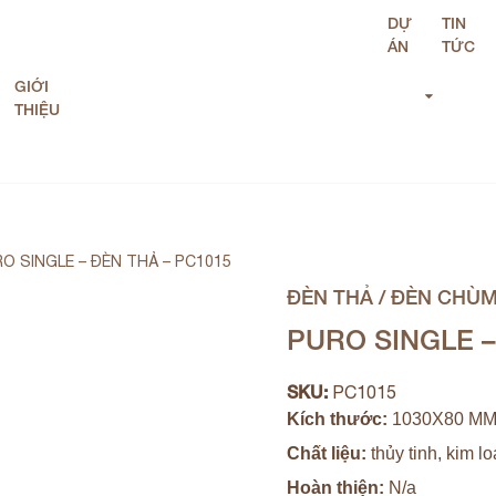
DỰ
TIN
ÁN
TỨC
GIỚI
THIỆU
O SINGLE – ĐÈN THẢ – PC1015
ĐÈN THẢ / ĐÈN CHÙ
PURO SINGLE –
SKU:
PC1015
Kích thước:
1030X80 M
Chất liệu:
thủy tinh, kim lo
Hoàn thiện:
N/a