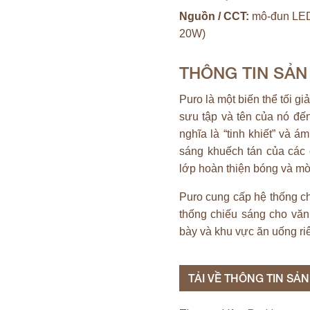
Nguồn / CCT:
mô-đun LED 
20W)
THÔNG TIN SẢ
Puro là một biến thể tối g
sưu tập và tên của nó đến
nghĩa là “tinh khiết” và 
sáng khuếch tán của các 
lớp hoàn thiện bóng và m
Puro cung cấp hệ thống c
thống chiếu sáng cho văn
bày và khu vực ăn uống ri
TẢI VỀ THÔNG TIN SẢ