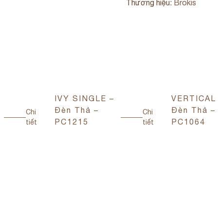
Thương hiệu:
Brokis
IVY SINGLE –
VERTICAL
Đèn Thả –
Đèn Thả –
Chi
Chi
PC1215
PC1064
tiết
tiết