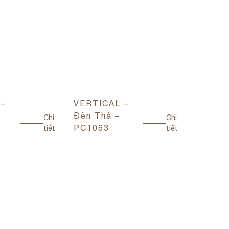
 –
VERTICAL –
VERTI
Đèn Thả –
Đèn Th
Chi
Chi
PC1063
PC106
tiết
tiết