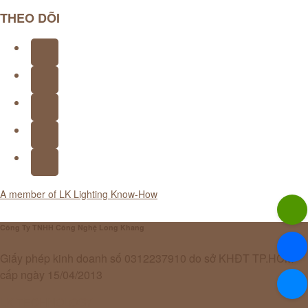
THEO DÕI
A member of LK Lighting Know-How
Công Ty TNHH Công Nghệ Long Khang
Giấy phép kinh doanh số 0312237910 do sở KHĐT TP.HCM
cấp ngày 15/04/2013
LK TECHNOLOGY