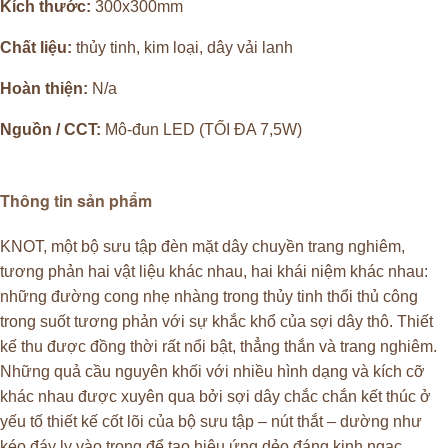
Kích thước:
300x300mm
Chất liệu:
thủy tinh, kim loại, dây vải lanh
Hoàn thiện:
N/a
Nguồn / CCT:
Mô-đun LED (TỐI ĐA 7,5W)
Thông tin sản phẩm
KNOT, một bộ sưu tập đèn mặt dây chuyền trang nghiêm,
tương phản hai vật liệu khác nhau, hai khái niệm khác nhau:
những đường cong nhẹ nhàng trong thủy tinh thổi thủ công
trong suốt tương phản với sự khắc khổ của sợi dây thô. Thiết
kế thu được đồng thời rất nổi bật, thẳng thắn và trang nghiêm.
Những quả cầu nguyên khối với nhiều hình dạng và kích cỡ
khác nhau được xuyên qua bởi sợi dây chắc chắn kết thúc ở
yếu tố thiết kế cốt lõi của bộ sưu tập – nút thắt – dường như
kéo đáy ly vào trong để tạo hiệu ứng dẻo đáng kinh ngạc.