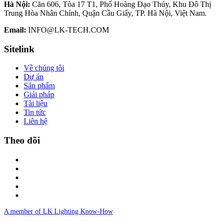
Hà Nội:
Căn 606, Tòa 17 T1, Phố Hoàng Đạo Thúy, Khu Đô Thị
Trung Hòa Nhân Chính, Quận Cầu Giấy, TP. Hà Nội, Việt Nam.
Email:
INFO@LK-TECH.COM
Sitelink
Về chúng tôi
Dự án
Sản phẩm
Giải pháp
Tài liệu
Tin tức
Liên hệ
Theo dõi
A member of LK Lighting Know-How