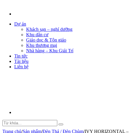
Dự án
Khách sạn – nghỉ dưỡng
Khu dân cư
Giáo dục & Tôn giáo
Khu thương mại
Nhà hàng – Khu Giải Trí
Tin tức
Tài liệu
Liên hệ
Trang chủ
/
Sản phẩm
/
Đèn Thả / Đèn Chùm
/
IVY HORIZONTAL –