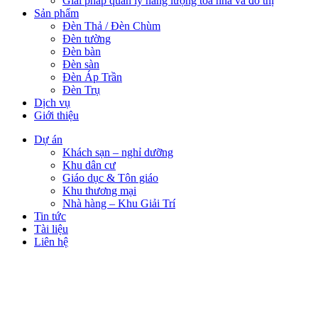
Giải pháp quản lý năng lượng tòa nhà và đô thị
Sản phẩm
Đèn Thả / Đèn Chùm
Đèn tường
Đèn bàn
Đèn sàn
Đèn Áp Trần
Đèn Trụ
Dịch vụ
Giới thiệu
Dự án
Khách sạn – nghỉ dưỡng
Khu dân cư
Giáo dục & Tôn giáo
Khu thương mại
Nhà hàng – Khu Giải Trí
Tin tức
Tài liệu
Liên hệ