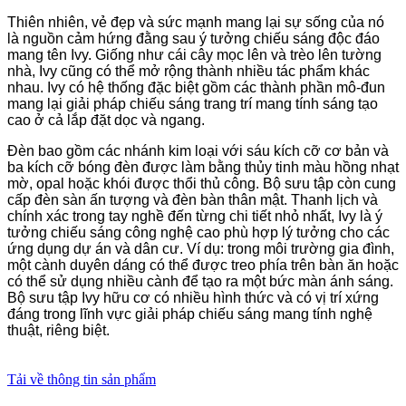
Thiên nhiên, vẻ đẹp và sức mạnh mang lại sự sống của nó
là nguồn cảm hứng đằng sau ý tưởng chiếu sáng độc đáo
mang tên Ivy. Giống như cái cây mọc lên và trèo lên tường
nhà, Ivy cũng có thể mở rộng thành nhiều tác phẩm khác
nhau. Ivy có hệ thống đặc biệt gồm các thành phần mô-đun
mang lại giải pháp chiếu sáng trang trí mang tính sáng tạo
cao ở cả lắp đặt dọc và ngang.
Đèn bao gồm các nhánh kim loại với sáu kích cỡ cơ bản và
ba kích cỡ bóng đèn được làm bằng thủy tinh màu hồng nhạt
mờ, opal hoặc khói được thổi thủ công. Bộ sưu tập còn cung
cấp đèn sàn ấn tượng và đèn bàn thân mật. Thanh lịch và
chính xác trong tay nghề đến từng chi tiết nhỏ nhất, Ivy là ý
tưởng chiếu sáng công nghệ cao phù hợp lý tưởng cho các
ứng dụng dự án và dân cư. Ví dụ: trong môi trường gia đình,
một cành duyên dáng có thể được treo phía trên bàn ăn hoặc
có thể sử dụng nhiều cành để tạo ra một bức màn ánh sáng.
Bộ sưu tập Ivy hữu cơ có nhiều hình thức và có vị trí xứng
đáng trong lĩnh vực giải pháp chiếu sáng mang tính nghệ
thuật, riêng biệt.
Tải về thông tin sản phẩm