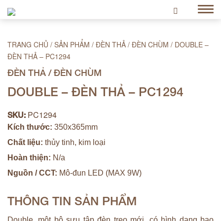
TRANG CHỦ
/
SẢN PHẨM
/
ĐÈN THẢ / ĐÈN CHÙM
/
DOUBLE –
ĐÈN THẢ – PC1294
ĐÈN THẢ / ĐÈN CHÙM
DOUBLE – ĐÈN THẢ – PC1294
PC1294
SKU:
Kích thước:
350x365mm
Chất liệu:
thủy tinh, kim loại
Hoàn thiện:
N/a
Nguồn / CCT:
Mô-đun LED (MAX 9W)
THÔNG TIN SẢN PHẨM
Double, một bộ sưu tập đèn treo mới, có hình dạng bao