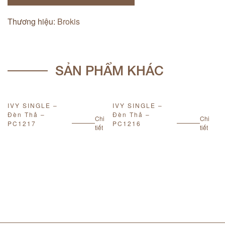
Thương hiệu:
Brokis
SẢN PHẨM KHÁC
IVY SINGLE –
IVY SINGLE –
I
Đèn Thả –
Đèn Thả –
Đ
Chi
Chi
PC1217
PC1216
P
tiết
tiết