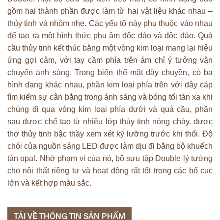
gồm hai thành phần được làm từ hai vật liệu khác nhau –
thủy tinh và nhôm nhẹ. Các yếu tố này phụ thuộc vào nhau
để tạo ra một hình thức phụ âm độc đáo và độc đáo. Quả
cầu thủy tinh kết thúc bằng một vòng kim loại mang lại hiệu
ứng gợi cảm, với tay cầm phía trên ám chỉ ý tưởng vận
chuyển ánh sáng. Trong biến thể mặt dây chuyền, có ba
hình dạng khác nhau, phần kim loại phía trên với dây cáp
tìm kiếm sự cân bằng trong ánh sáng và bóng tối tán xạ khi
chúng đi qua vòng kim loại phía dưới và quả cầu, phần
sau được chế tạo từ nhiều lớp thủy tinh nóng chảy. được
thợ thủy tinh bậc thầy xem xét kỹ lưỡng trước khi thổi. Độ
chói của nguồn sáng LED được làm dịu đi bằng bộ khuếch
tán opal. Nhờ phạm vi của nó, bộ sưu tập Double lý tưởng
cho nội thất riêng tư và hoạt động rất tốt trong các bố cục
lớn và kết hợp màu sắc.
TẢI VỀ THÔNG TIN SẢN PHẨM