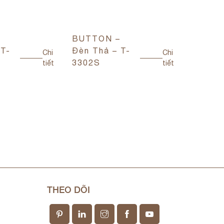
–
BUTTON –
ARO – 
 T-
Đèn Thả – T-
Thả – 
Chi
Chi
3302S
tiết
tiết
THEO DÕI