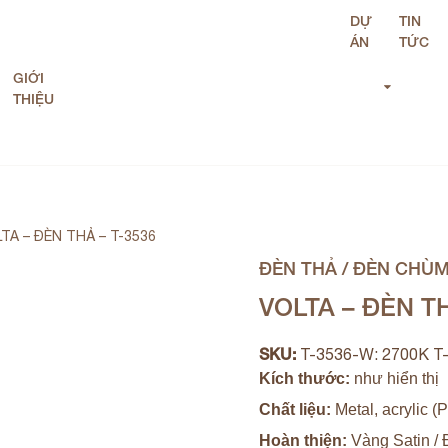
DỰ
TIN
ÁN
TỨC
GIỚI
THIỆU
TA – ĐÈN THẢ – T-3536
ĐÈN THẢ / ĐÈN CHÙ
VOLTA – ĐÈN TH
SKU:
T-3536-W: 2700K T
Kích thước:
như hiển thị
Chất liệu:
Metal, acrylic 
Hoàn thiện:
Vàng Satin /