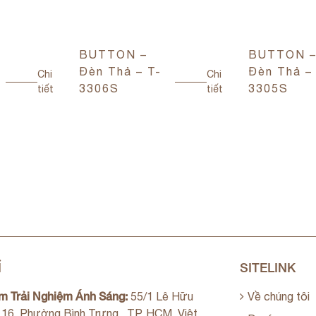
BUTTON –
BUTTON 
Đèn Thả – T-
Đèn Thả –
Chi
Chi
3306S
3305S
tiết
tiết
Ỉ
SITELINK
m Trải Nghiệm Ánh Sáng:
55/1 Lê Hữu
Về chúng tôi
. 16, Phường Bình Trưng , TP. HCM, Việt