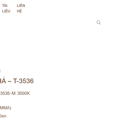
TÀI
LIÊN
LIỆU
HỆ
M
Ả – T-3536
-3536-M: 3000K
(PMMA)
 Đen