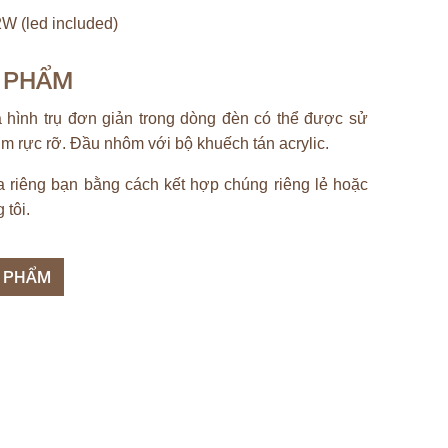
W (led included)
N PHẨM
 hình trụ đơn giản trong dòng đèn có thể được sử
m rực rỡ. Đầu nhôm với bộ khuếch tán acrylic.
a riêng bạn bằng cách kết hợp chúng riêng lẻ hoặc
 tôi.
N PHẨM