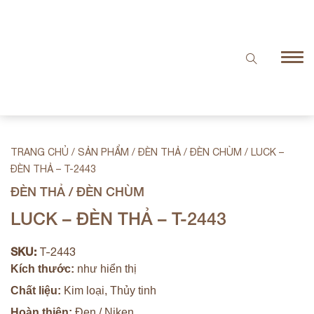
TRANG CHỦ
/
SẢN PHẨM
/
ĐÈN THẢ / ĐÈN CHÙM
/
LUCK –
ĐÈN THẢ – T-2443
ĐÈN THẢ / ĐÈN CHÙM
LUCK – ĐÈN THẢ – T-2443
SKU:
T-2443
Kích thước:
như hiển thị
Chất liệu:
Kim loại, Thủy tinh
Hoàn thiện:
Đen / Niken