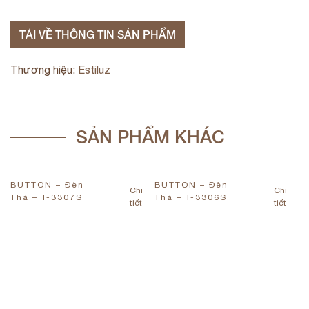
TẢI VỀ THÔNG TIN SẢN PHẨM
Thương hiệu:
Estiluz
SẢN PHẨM KHÁC
BUTTON – Đèn
BUTTON – Đèn
B
Chi
Chi
Thả – T-3307S
Thả – T-3306S
T
tiết
tiết