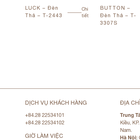
LUCK – Đèn
BUTTON –
Chi
Thả – T-2443
Đèn Thả – T-
tiết
Chi
3307S
tiết
DỊCH VỤ KHÁCH HÀNG
ĐỊA CH
Trung T
+84.28 22534101
+84.28 22534102
Kiều, KP
Nam.
GIỜ LÀM VIỆC
Hà Nội:
C