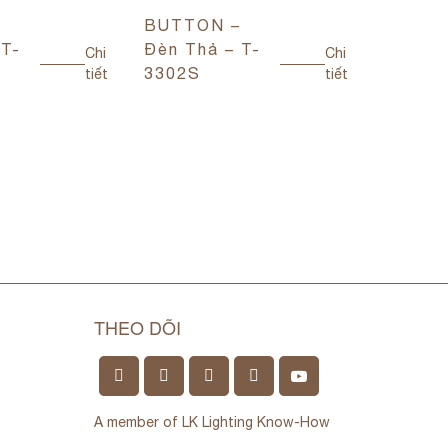
–
BUTTON –
ARO – 
 T-
Đèn Thả – T-
Thả – 
Chi
Chi
3302S
tiết
tiết
THEO DÕI
A member of LK Lighting Know-How