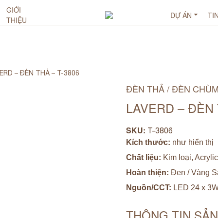
GIỚI
DỰ ÁN
TI
THIỆU
ERD – ĐÈN THẢ – T-3806
ĐÈN THẢ / ĐÈN CHÙ
LAVERD – ĐÈN 
SKU:
T-3806
Kích thước:
như hiển thị
Chất liệu:
Kim loại, Acrylic
Hoàn thiện:
Đen / Vàng S
Nguồn/CCT:
LED 24 x 3
THÔNG TIN SẢ