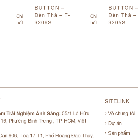
BUTTON –
BUTTON 
Đèn Thả – T-
Đèn Thả –
Chi
Chi
3306S
3305S
tiết
tiết
Ỉ
SITELINK
âm Trải Nghiệm Ánh Sáng:
55/1 Lê Hữu
Về chúng tôi
. 16, Phường Bình Trưng , TP. HCM, Việt
Dự án
Sản phẩm
ăn 606, Tòa 17 T1, Phố Hoàng Đạo Thúy,