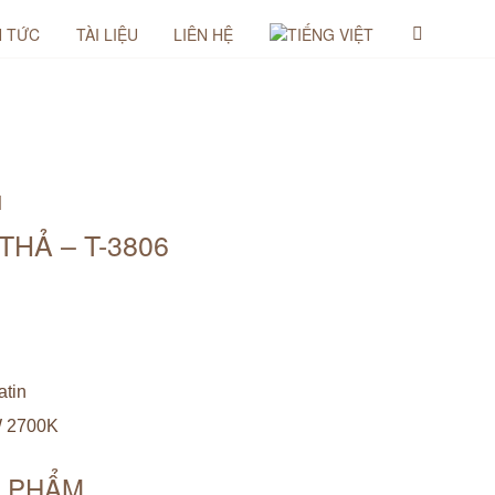
N TỨC
TÀI LIỆU
LIÊN HỆ
M
THẢ – T-3806
atin
W 2700K
N PHẨM