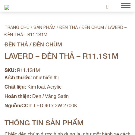
TRANG CHỦ
/
SẢN PHẨM
/
ĐÈN THẢ / ĐÈN CHÙM
/
LAVERD –
ĐÈN THẢ – R11.1S1M
ĐÈN THẢ / ĐÈN CHÙM
LAVERD – ĐÈN THẢ – R11.1S1M
SKU:
R11.1S1M
Kích thước:
như hiển thị
Chất liệu:
Kim loại, Acrylic
Hoàn thiện:
Đen / Vàng Satin
Nguồn/CCT:
LED 40 x 3W 2700K
THÔNG TIN SẢN PHẨM
Chiếc đèn chùm được hình dung lại như một bánh xe cách