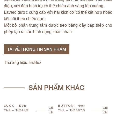
điệu, với đèn hình trụ có thể chiếu ánh sáng lên xuống.
Laverd được cung cấp với hai kích cỡ có thể kết hợp hoặc
kết nối theo chiều dọc.
Một bộ phận trung tâm được treo bằng dây cáp thép cho
phép tạo ra các hình dạng khác nhau.
TẢI VỀ THÔNG TIN SẢN PHẨM
Thương hiệu:
Estiluz
SẢN PHẨM KHÁC
LUCK – Đèn
BUTTON – Đèn
B
Chi
Chi
Thả – T-2443
Thả – T-3307S
T
tiết
tiết