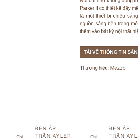
Nổi bật nhờ khung đồng th
Parker II có thiết kế đầy
là một thiết bị chiếu sáng
nguồn sáng bên trong một 
thêm vào bất kỳ nội thất hi
TẢI VỀ THÔNG TIN SẢ
Thương hiệu:
Mezzo
ĐÈN ÁP
ĐÈN ÁP
TRẦN AYLER
TRẦN AYL
Chi
Chi