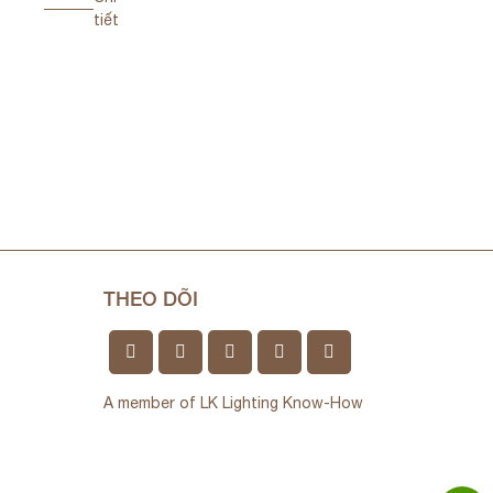
PARKE
tiết
THEO DÕI
A member of LK Lighting Know-How