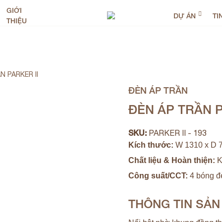
GIỚI
DỰ ÁN
TI
THIỆU
N PARKER II
ĐÈN ÁP TRẦN
ĐÈN ÁP TRẦN P
SKU:
PARKER II - 193
Kích thước:
W 1310 x D 
Chất liệu & Hoàn thiện:
K
Công suất/CCT:
4 bóng đ
THÔNG TIN SẢ