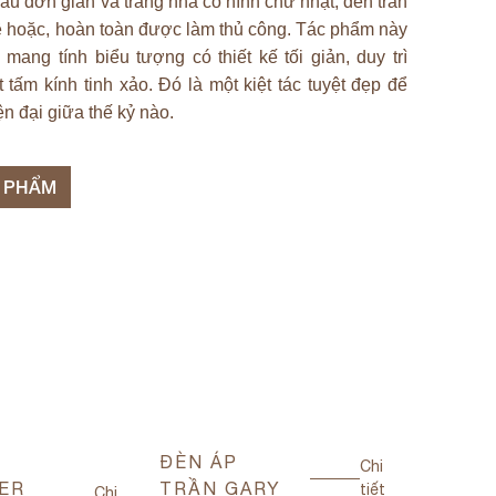
au đơn giản và trang nhã có hình chữ nhật, đèn trần
 mê hoặc, hoàn toàn được làm thủ công. Tác phẩm này
 mang tính biểu tượng có thiết kế tối giản, duy trì
tấm kính tinh xảo. Đó là một kiệt tác tuyệt đẹp để
ện đại giữa thế kỷ nào.
N PHẨM
ĐÈN ÁP
ĐÈN Á
Chi
ER
TRẦN GARY
TRẦN
tiết
Chi