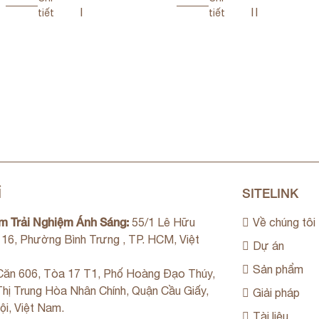
I
II
tiết
tiết
Ỉ
SITELINK
m Trải Nghiệm Ánh Sáng:
55/1 Lê Hữu
Về chúng tôi
. 16, Phường Bình Trưng , TP. HCM, Việt
Dự án
Sản phẩm
ăn 606, Tòa 17 T1, Phố Hoàng Đạo Thúy,
hị Trung Hòa Nhân Chính, Quận Cầu Giấy,
Giải pháp
ội, Việt Nam.
Tài liệu