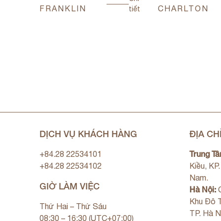
FRANKLIN
CHARLTON
tiết
tiết
DỊCH VỤ KHÁCH HÀNG
ĐỊA CH
Trung Tâ
+84.28 22534101
+84.28 22534102
Kiều, KP
Nam.
GIỜ LÀM VIỆC
Hà Nội:
C
Khu Đô T
Thứ Hai – Thứ Sáu
TP. Hà N
08:30 – 16:30 (UTC+07:00)