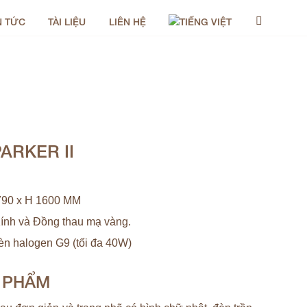
N TỨC
TÀI LIỆU
LIÊN HỆ
ARKER II
790 x H 1600 MM
ính và Đồng thau mạ vàng.
èn halogen G9 (tối đa 40W)
N PHẨM