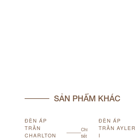
SẢN PHẨM KHÁC
ĐÈN ÁP
ĐÈN ÁP
TRẦN
TRẦN AYLER
Chi
Chi
CHARLTON
I
tiết
tiết