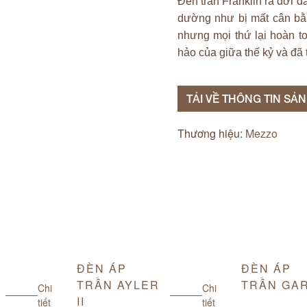
Đèn trần Franklin ra đời đ
dường như bị mất cân bằ
nhưng mọi thứ lại hoàn to
hảo của giữa thế kỷ và đã tá
TẢI VỀ THÔNG TIN SẢ
Thương hiệu:
Mezzo
ĐÈN ÁP
ĐÈN ÁP
TRẦN AYLER
TRẦN GA
Chi
Chi
II
tiết
tiết