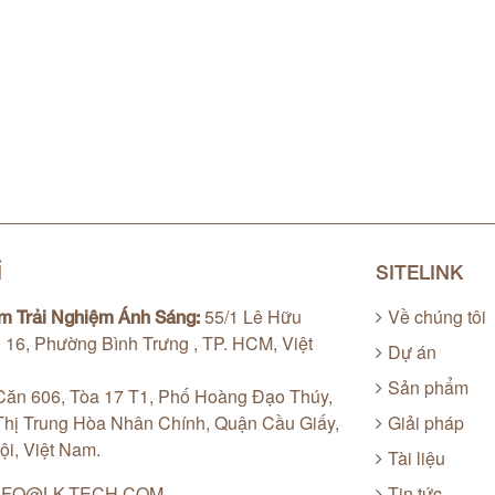
Ỉ
SITELINK
55/1 Lê Hữu
Về chúng tôi
m Trải Nghiệm Ánh Sáng:
. 16, Phường Bình Trưng , TP. HCM, Việt
Dự án
Sản phẩm
ăn 606, Tòa 17 T1, Phố Hoàng Đạo Thúy,
hị Trung Hòa Nhân Chính, Quận Cầu Giấy,
Giải pháp
ội, Việt Nam.
Tài liệu
NFO@LK-TECH.COM
Tin tức