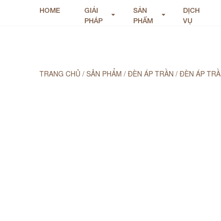
HOME
GIẢI
SẢN
DỊCH
PHÁP
PHẨM
VỤ
TRANG CHỦ
/
SẢN PHẨM
/
ĐÈN ÁP TRẦN
/
ĐÈN ÁP TRẦ