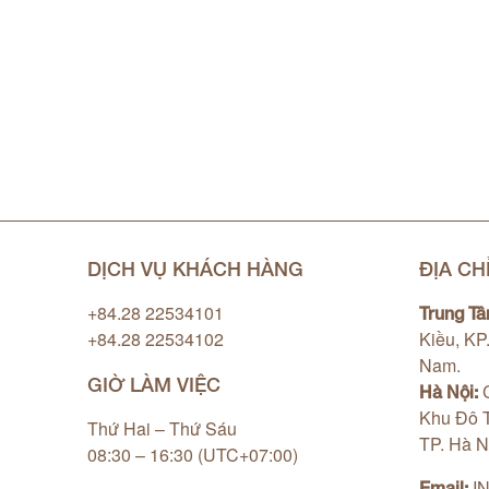
DỊCH VỤ KHÁCH HÀNG
ĐỊA CH
+84.28 22534101
Trung Tâ
+84.28 22534102
Kiều, KP
Nam.
GIỜ LÀM VIỆC
C
Hà Nội:
Khu Đô T
Thứ Hai – Thứ Sáu
TP. Hà N
08:30 – 16:30 (UTC+07:00)
I
Email: