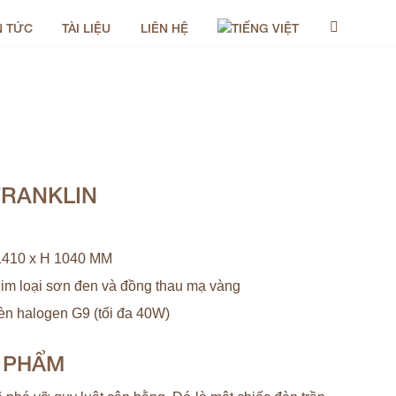
N TỨC
TÀI LIỆU
LIÊN HỆ
FRANKLIN
1410 x H 1040 MM
im loại sơn đen và đồng thau mạ vàng
èn halogen G9 (tối đa 40W)
N PHẨM