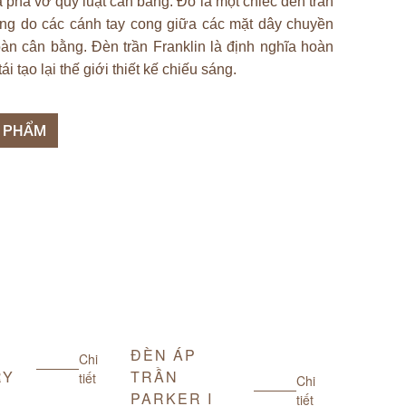
ã phá vỡ quy luật cân bằng. Đó là một chiếc đèn trần
ng do các cánh tay cong giữa các mặt dây chuyền
àn cân bằng. Đèn trần Franklin là định nghĩa hoàn
i tạo lại thế giới thiết kế chiếu sáng.
N PHẨM
ĐÈN ÁP
ĐÈN Á
Chi
RY
TRẦN
TRẦN
tiết
Chi
PARKER I
PARKE
tiết