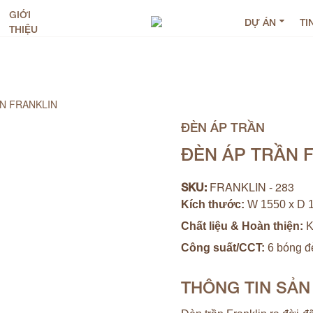
GIỚI
DỰ ÁN
TI
THIỆU
N FRANKLIN
ĐÈN ÁP TRẦN
ĐÈN ÁP TRẦN 
FRANKLIN - 283
SKU:
Kích thước:
W 1550 x D 
Chất liệu & Hoàn thiện:
K
Công suất/CCT:
6 bóng đ
THÔNG TIN SẢ