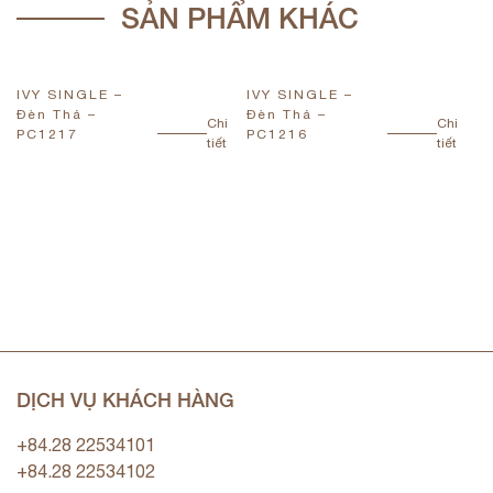
SẢN PHẨM KHÁC
IVY SINGLE –
IVY SINGLE –
I
Đèn Thả –
Đèn Thả –
Đ
Chi
Chi
PC1217
PC1216
P
tiết
tiết
DỊCH VỤ KHÁCH HÀNG
+84.28 22534101
+84.28 22534102