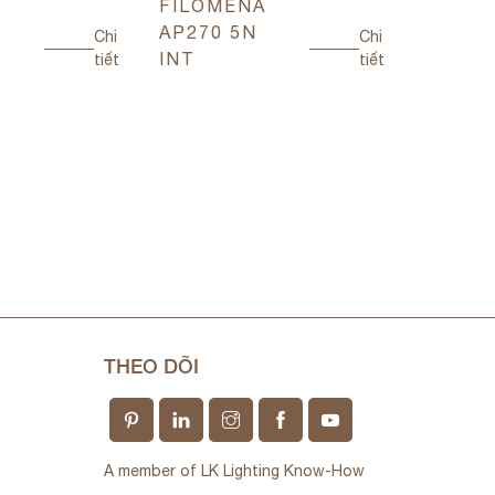
FILOMENA
CUBA
AP270 5N
AP142
Chi
Chi
INT
INT
tiết
tiết
THEO DÕI
A member of LK Lighting Know-How