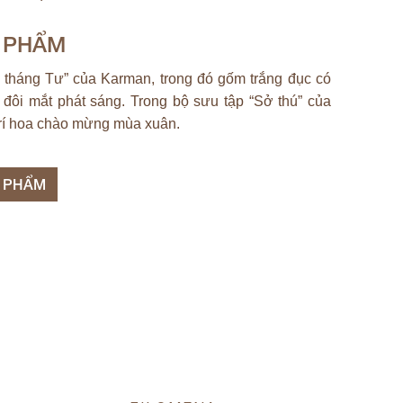
N PHẨM
 tháng Tư” của Karman, trong đó gốm trắng đục có
 đôi mắt phát sáng. Trong bộ sưu tập “Sở thú” của
trí hoa chào mừng mùa xuân.
N PHẨM