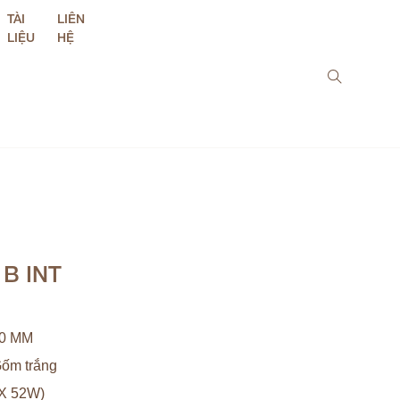
TÀI
LIÊN
LIỆU
HỆ
1B INT
50 MM
ốm trắng
X 52W)