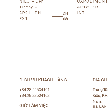
NILO – Đèn
CAPODIMON
Tường –
AP129 1B
Chi
AP211 PN
INT
tiết
Chi
EXT
tiết
DỊCH VỤ KHÁCH HÀNG
ĐỊA CH
Trung Tâ
+84.28 22534101
+84.28 22534102
Kiều, KP
Nam.
GIỜ LÀM VIỆC
Hà Nội:
C