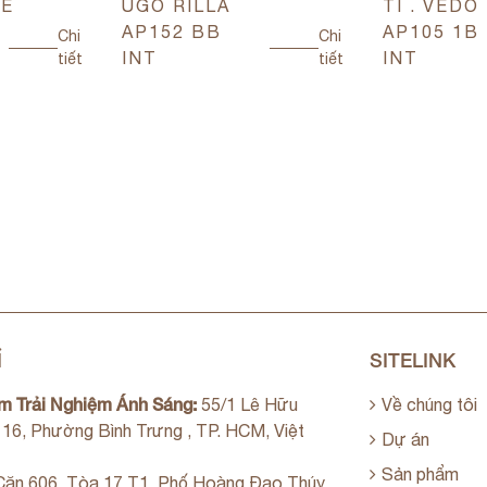
TE
UGO RILLA
TI . VEDO
AP152 BB
AP105 1B
Chi
Chi
INT
INT
tiết
tiết
Ỉ
SITELINK
m Trải Nghiệm Ánh Sáng:
55/1 Lê Hữu
Về chúng tôi
. 16, Phường Bình Trưng , TP. HCM, Việt
Dự án
Sản phẩm
ăn 606, Tòa 17 T1, Phố Hoàng Đạo Thúy,