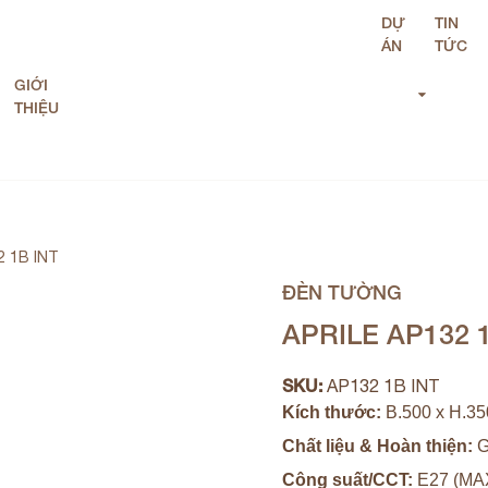
DỰ
TIN
ÁN
TỨC
GIỚI
THIỆU
2 1B INT
ĐÈN TƯỜNG
APRILE AP132 
SKU:
AP132 1B INT
Kích thước:
B.500 x H.3
Chất liệu & Hoàn thiện:
G
Công suất/CCT:
E27 (MA