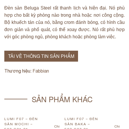
Đèn sàn Beluga Steel rất thanh lịch và hiện đại. Nó phù
hợp cho bất kỳ phòng nào trong nhà hoặc nơi công cộng.
Bộ khuếch tán của nó, bằng crom đánh bóng, có hình cầu
đơn giản và phổ quát, có thể xoay được. Nó rất phù hợp
với góc phòng ngủ, phòng khách hoặc phòng làm việc.
TẢI VỀ THÔNG TIN SẢN PHẨM
Thương hiệu:
Fabbian
SẢN PHẨM KHÁC
LUMI F07 – ĐÈN
LUMI F07 – ĐÈN
L
SÀN MOCHI –
SÀN BAKA –
S
Chi
Chi