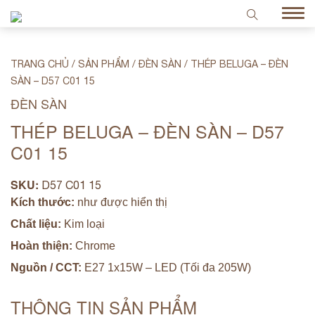
TRANG CHỦ
/
SẢN PHẨM
/
ĐÈN SÀN
/
THÉP BELUGA – ĐÈN
SÀN – D57 C01 15
ĐÈN SÀN
THÉP BELUGA – ĐÈN SÀN – D57
C01 15
SKU:
D57 C01 15
Kích thước:
như được hiển thị
Chất liệu:
Kim loại
Hoàn thiện:
Chrome
Nguồn / CCT:
E27 1x15W – LED (Tối đa 205W)
THÔNG TIN SẢN PHẨM