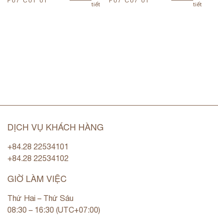
F07 C01 01
F07 C07 01
F
tiết
tiết
DỊCH VỤ KHÁCH HÀNG
+84.28 22534101
+84.28 22534102
GIỜ LÀM VIỆC
Thứ Hai – Thứ Sáu
08:30 – 16:30 (UTC+07:00)