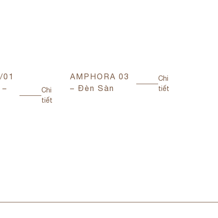
/01
AMPHORA 03
AMPHO
Chi
 –
– Đèn Sàn
– Đèn 
tiết
Chi
tiết