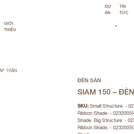
DỰ
TIN
ÁN
TỨC
GIỚI
THIỆU
 ÁP TRẦN
ĐÈN SÀN
SIAM 150 – ĐÈ
SKU:
Small Structure: - 0
Ribbon Shade. - 0232005P
Shade. Big Structure: - 0
Ribbon Shade. - 0232005G