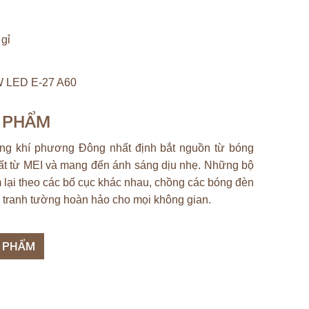
 gỉ
 LED E-27 A60
N PHẨM
ông khí phương Đông nhất định bắt nguồn từ bóng
ất từ ​​MEI và mang đến ánh sáng dịu nhẹ. Những bộ
lại theo các bố cục khác nhau, chồng các bóng đèn
c tranh tường hoàn hảo cho mọi không gian.
N PHẨM