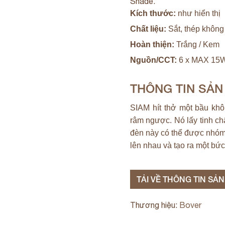
Shade.
Kích thước:
như hiển thị
Chất liệu:
Sắt, thép không
Hoàn thiện:
Trắng / Kem
Nguồn/CCT:
6 x MAX 15W
THÔNG TIN SẢ
SIAM hít thở một bầu kh
râm ngược. Nó lấy tinh ch
đèn này có thể được nhóm 
lên nhau và tạo ra một bứ
TẢI VỀ THÔNG TIN SẢ
Thương hiệu:
Bover