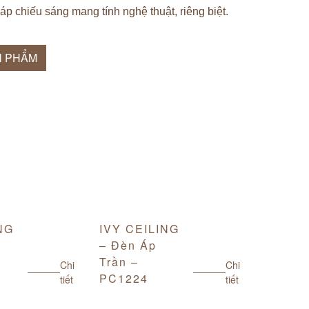
háp chiếu sáng mang tính nghệ thuật, riêng biệt.
N PHẨM
NG
IVY CEILING
MEMOR
– Đèn Áp
Đèn Áp
Trần –
– PC8
Chi
Chi
PC1224
tiết
tiết