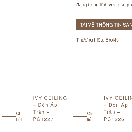
đáng trong lĩnh vực giải p
TẢI VỀ THÔNG TIN SẢ
Thương hiệu:
Brokis
IVY CEILING
IVY CEILI
– Đèn Áp
– Đèn Áp
Trần –
Trần –
Chi
Chi
PC1227
PC1226
tiết
tiết