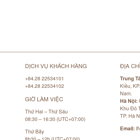
DỊCH VỤ KHÁCH HÀNG
ĐỊA CH
+84.28 22534101
Trung T
+84.28 22534102
Kiều, KP
Nam.
GIỜ LÀM VIỆC
Hà Nội:
C
Khu Đô T
Thứ Hai – Thứ Sáu
TP. Hà N
08:30 – 16:30 (UTC+07:00)
Email:
I
Thứ Bảy
8h30 – 12h (UTC+07:00)