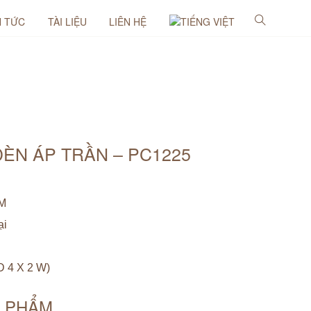
N TỨC
TÀI LIỆU
LIÊN HỆ
 ĐÈN ÁP TRẦN – PC1225
MM
ại
 4 X 2 W)
N PHẨM