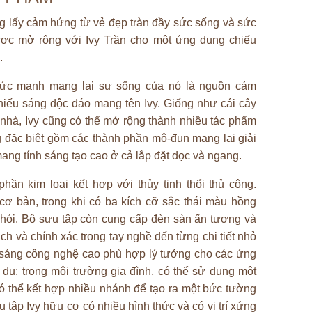
ng lấy cảm hứng từ vẻ đẹp tràn đầy sức sống và sức
ược mở rộng với Ivy Trần cho một ứng dụng chiếu
.
sức mạnh mang lại sự sống của nó là nguồn cảm
iếu sáng độc đáo mang tên Ivy. Giống như cái cây
 nhà, Ivy cũng có thể mở rộng thành nhiều tác phẩm
g đặc biệt gồm các thành phần mô-đun mang lại giải
mang tính sáng tạo cao ở cả lắp đặt dọc và ngang.
ần kim loại kết hợp với thủy tinh thổi thủ công.
cơ bản, trong khi có ba kích cỡ sắc thái màu hồng
 khói. Bộ sưu tập còn cung cấp đèn sàn ấn tượng và
ch và chính xác trong tay nghề đến từng chi tiết nhỏ
u sáng công nghệ cao phù hợp lý tưởng cho các ứng
dụ: trong môi trường gia đình, có thể sử dụng một
 thể kết hợp nhiều nhánh để tạo ra một bức tường
tập Ivy hữu cơ có nhiều hình thức và có vị trí xứng