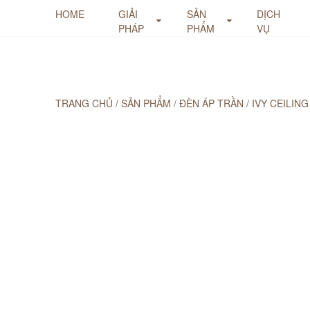
HOME
GIẢI
SẢN
DỊCH
PHÁP
PHẨM
VỤ
TRANG CHỦ
/
SẢN PHẨM
/
ĐÈN ÁP TRẦN
/
IVY CEILING