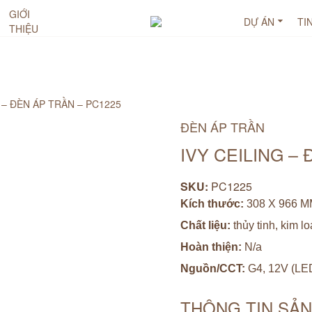
GIỚI
DỰ ÁN
TI
THIỆU
 – ĐÈN ÁP TRẦN – PC1225
ĐÈN ÁP TRẦN
IVY CEILING –
SKU:
PC1225
Kích thước:
308 X 966 
Chất liệu:
thủy tinh, kim lo
Hoàn thiện:
N/a
Nguồn/CCT:
G4, 12V (LED
THÔNG TIN SẢ