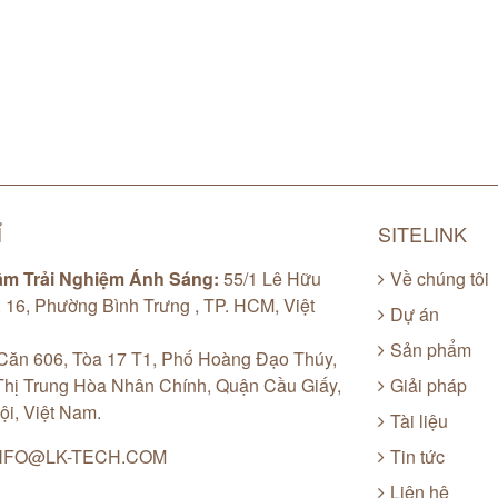
Ỉ
SITELINK
âm Trải Nghiệm Ánh Sáng:
55/1 Lê Hữu
Về chúng tôi
. 16, Phường Bình Trưng , TP. HCM, Việt
Dự án
Sản phẩm
ăn 606, Tòa 17 T1, Phố Hoàng Đạo Thúy,
hị Trung Hòa Nhân Chính, Quận Cầu Giấy,
Giải pháp
ội, Việt Nam.
Tài liệu
NFO@LK-TECH.COM
Tin tức
Liên hệ