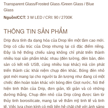
Transparent Glass/Frosted Glass /Green Glass / Blue
Glass
Nguồn/CCT:
3 W LED / CRI: 90 / 2700K
THÔNG TIN SẢN PHẨM
Drip đưa tính đa dạng hóa của Drop lên một tầm cao mới.
Drip có cấu trúc của Drop nhưng lại có đặc điểm riêng.
Đây là hệ thống chiếu sáng không chỉ phát triển thành
nhiều loại sản phẩm khác nhau (đèn tường, đèn bàn, đèn
sàn có kết nối USB, cùng nhiều loại khác) mà còn phát
triển thành các khái niệm chụp đèn khác. Bóng đèn nhỏ
giọt mới mang lại cho người ta ấn tượng như đang có một
chiếc đèn hoàn toàn khác với bóng đèn Giọt nước. Nó thể
hiện tinh thần của Drip, đơn giản, tối giản và có những
đường thẳng. Chụp đèn nhỏ của Drip cũng được làm từ
thủy tinh borosilicate, mang lại vẻ thẩm mỹ tinh tế và tinh
tế. Việc lựa chọn kính có mối liên hệ chặt chẽ với ánh sáng