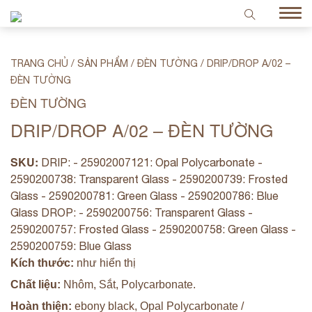
TRANG CHỦ
/
SẢN PHẨM
/
ĐÈN TƯỜNG
/
DRIP/DROP A/02 –
ĐÈN TƯỜNG
ĐÈN TƯỜNG
DRIP/DROP A/02 – ĐÈN TƯỜNG
SKU:
DRIP: - 25902007121: Opal Polycarbonate -
2590200738: Transparent Glass - 2590200739: Frosted
Glass - 2590200781: Green Glass - 2590200786: Blue
Glass DROP: - 2590200756: Transparent Glass -
2590200757: Frosted Glass - 2590200758: Green Glass -
2590200759: Blue Glass
Kích thước:
như hiển thị
Chất liệu:
Nhôm, Sắt, Polycarbonate.
Hoàn thiện:
ebony black, Opal Polycarbonate /