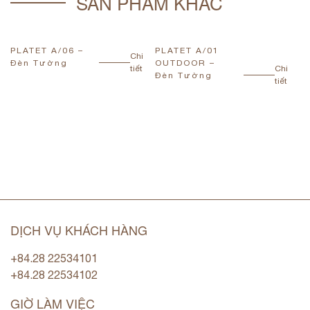
SẢN PHẨM KHÁC
PLATET A/06 –
PLATET A/01
P
Chi
Đèn Tường
OUTDOOR –
Đ
tiết
Chi
Đèn Tường
tiết
DỊCH VỤ KHÁCH HÀNG
+84.28 22534101
+84.28 22534102
GIỜ LÀM VIỆC