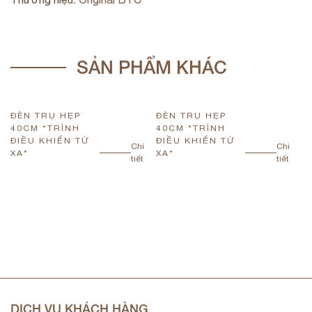
SẢN PHẨM KHÁC
ĐÈN TRỤ HẸP
ĐÈN TRỤ HẸP
Đ
40CM *TRÌNH
40CM *TRÌNH
4
ĐIỀU KHIỂN TỪ
ĐIỀU KHIỂN TỪ
Đ
Chi
Chi
XA*
XA*
X
tiết
tiết
DỊCH VỤ KHÁCH HÀNG