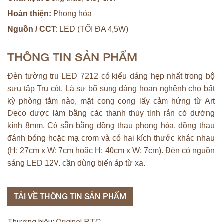
Hoàn thiện:
Phong hóa
Nguồn / CCT:
LED (TỐI ĐA 4,5W)
THÔNG TIN SẢN PHẨM
Đèn tường trụ LED 7212 có kiểu dáng hẹp nhất trong bộ
sưu tập Trụ cột. Là sự bổ sung đáng hoan nghênh cho bất
kỳ phòng tắm nào, mặt cong cong lấy cảm hứng từ Art
Deco được làm bằng các thanh thủy tinh rắn có đường
kính 8mm. Có sẵn bằng đồng thau phong hóa, đồng thau
đánh bóng hoặc mạ crom và có hai kích thước khác nhau
(H: 27cm x W: 7cm hoặc H: 40cm x W: 7cm). Đèn có nguồn
sáng LED 12V, cần dùng biến áp từ xa.
TẢI VỀ THÔNG TIN SẢN PHẨM
Thương hiệu:
Original BTC