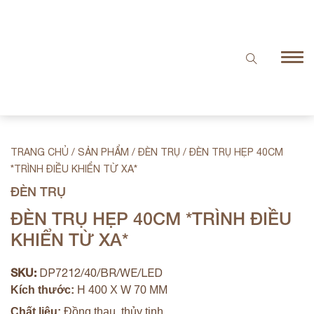
TRANG CHỦ
/
SẢN PHẨM
/
ĐÈN TRỤ
/
ĐÈN TRỤ HẸP 40CM
*TRÌNH ĐIỀU KHIỂN TỪ XA*
ĐÈN TRỤ
ĐÈN TRỤ HẸP 40CM *TRÌNH ĐIỀU
KHIỂN TỪ XA*
SKU:
DP7212/40/BR/WE/LED
Kích thước:
H 400 X W 70 MM
Chất liệu:
Đồng thau, thủy tinh