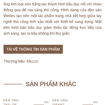
ống kim loại sơn trắng tạo thành hình bầu dục nối với nhau
thông qua đế mạ vàng thủ công. Hình dạng của đèn sàn
Welles tạo nên một tác phẩm trang nhã kết hợp giữa tay
nghề thủ công tinh xảo nhất với thiết kế sang trọng. Mặt
trên hình bán bầu dục giảm thiểu tác động trực tiếp của
ánh sáng, tạo ra bầu không khí thư giãn.
TẢI VỀ THÔNG TIN SẢN PHẨM
Thương hiệu:
Mezzo
SẢN PHẨM KHÁC
ĐÈN SÀN
ĐÈN SÀN
Đ
Chi
Chi
TAYLOR
GRANT
S