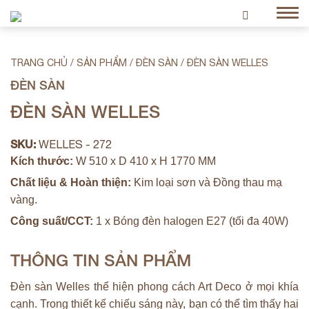
TRANG CHỦ
/
SẢN PHẨM
/
ĐÈN SÀN
/
ĐÈN SÀN WELLES
ĐÈN SÀN
ĐÈN SÀN WELLES
SKU:
WELLES - 272
Kích thước:
W 510 x D 410 x H 1770 MM
Chất liệu & Hoàn thiện:
Kim loại sơn và Đồng thau mạ
vàng.
Công suất/CCT:
1 x Bóng đèn halogen E27 (tối đa 40W)
THÔNG TIN SẢN PHẨM
Đèn sàn Welles thể hiện phong cách Art Deco ở mọi khía
cạnh. Trong thiết kế chiếu sáng này, bạn có thể tìm thấy hai