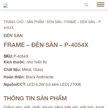
TRANG CHỦ
/
SẢN PHẨM
/
ĐÈN SÀN
/
FRAME – ĐÈN SÀN – P-
4054X
ĐÈN SÀN
FRAME – ĐÈN SÀN – P-4054X
P-4054X
SKU:
Kích thước:
như hiển thị
Chất liệu:
Metal, Glass
Hoàn thiện:
Black Anthracite
Nguồn/CCT:
LED 6.2W (có kèm LED) 2700K
THÔNG TIN SẢN PHẨM
Giống như một chiếc khung riêng biệt giữ một bức tranh