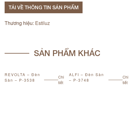
TẢI VỀ THÔNG TIN SẢN PHẨM
Thương hiệu:
Estiluz
SẢN PHẨM KHÁC
REVOLTA – Đèn
ALFI – Đèn Sàn
A
Chi
Chi
Sàn – P-3538
– P-3748
S
tiết
tiết