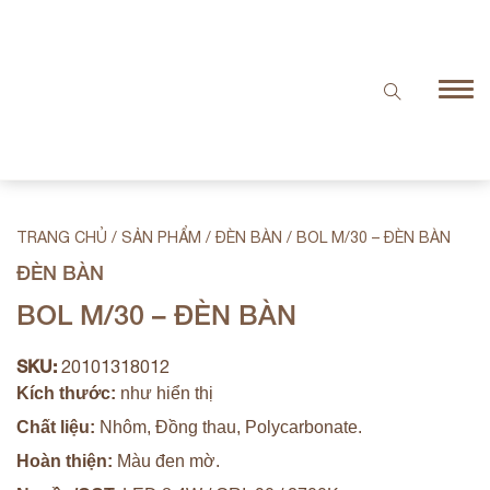
TRANG CHỦ
/
SẢN PHẨM
/
ĐÈN BÀN
/
BOL M/30 – ĐÈN BÀN
ĐÈN BÀN
BOL M/30 – ĐÈN BÀN
SKU:
20101318012
Kích thước:
như hiển thị
Chất liệu:
Nhôm, Đồng thau, Polycarbonate.
Hoàn thiện:
Màu đen mờ.