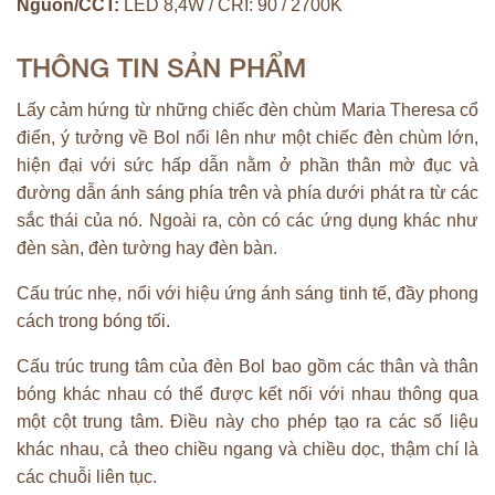
Nguồn/CCT:
LED 8,4W / CRI: 90 / 2700K
THÔNG TIN SẢN PHẨM
Lấy cảm hứng từ những chiếc đèn chùm Maria Theresa cổ
điển, ý tưởng về Bol nổi lên như một chiếc đèn chùm lớn,
hiện đại với sức hấp dẫn nằm ở phần thân mờ đục và
đường dẫn ánh sáng phía trên và phía dưới phát ra từ các
sắc thái của nó. Ngoài ra, còn có các ứng dụng khác như
đèn sàn, đèn tường hay đèn bàn.
Cấu trúc nhẹ, nổi với hiệu ứng ánh sáng tinh tế, đầy phong
cách trong bóng tối.
Cấu trúc trung tâm của đèn Bol bao gồm các thân và thân
bóng khác nhau có thể được kết nối với nhau thông qua
một cột trung tâm. Điều này cho phép tạo ra các số liệu
khác nhau, cả theo chiều ngang và chiều dọc, thậm chí là
các chuỗi liên tục.