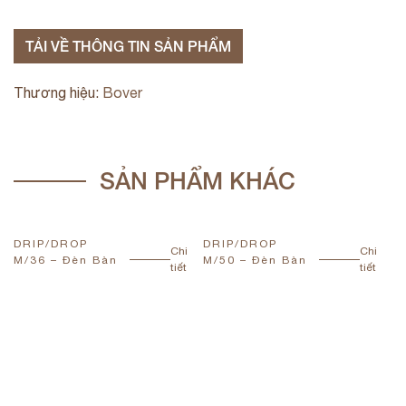
TẢI VỀ THÔNG TIN SẢN PHẨM
Thương hiệu:
Bover
SẢN PHẨM KHÁC
DRIP/DROP
DRIP/DROP
V
Chi
Chi
M/36 – Đèn Bàn
M/50 – Đèn Bàn
–
tiết
tiết