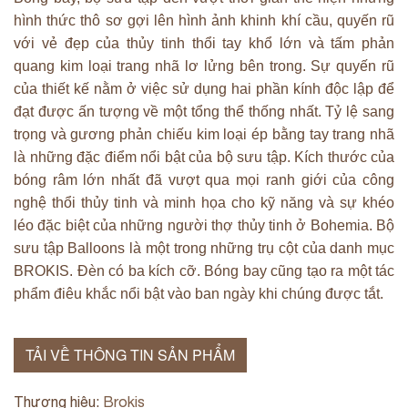
hình thức thô sơ gợi lên hình ảnh khinh khí cầu, quyến rũ
với vẻ đẹp của thủy tinh thổi tay khổ lớn và tấm phản
quang kim loại trang nhã lơ lửng bên trong. Sự quyến rũ
của thiết kế nằm ở việc sử dụng hai phần kính độc lập để
đạt được ấn tượng về một tổng thể thống nhất. Tỷ lệ sang
trọng và gương phản chiếu kim loại ép bằng tay trang nhã
là những đặc điểm nổi bật của bộ sưu tập. Kích thước của
bóng râm lớn nhất đã vượt qua mọi ranh giới của công
nghệ thổi thủy tinh và minh họa cho kỹ năng và sự khéo
léo đặc biệt của những người thợ thủy tinh ở Bohemia. Bộ
sưu tập Balloons là một trong những trụ cột của danh mục
BROKIS. Đèn có ba kích cỡ. Bóng bay cũng tạo ra một tác
phẩm điêu khắc nổi bật vào ban ngày khi chúng được tắt.
TẢI VỀ THÔNG TIN SẢN PHẨM
Thương hiệu:
Brokis