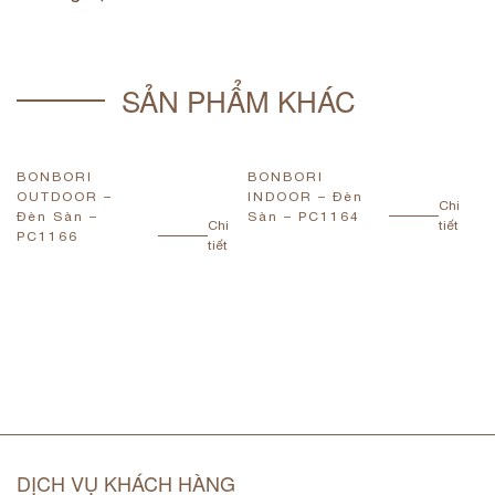
SẢN PHẨM KHÁC
BONBORI
BONBORI
B
OUTDOOR –
INDOOR – Đèn
I
Chi
Đèn Sàn –
Sàn – PC1164
S
Chi
tiết
PC1166
tiết
DỊCH VỤ KHÁCH HÀNG