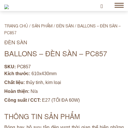
TRANG CHỦ
/
SẢN PHẨM
/
ĐÈN SÀN
/
BALLONS – ĐÈN SÀN –
PC857
ĐÈN SÀN
BALLONS – ĐÈN SÀN – PC857
SKU:
PC857
Kích thước:
610x430mm
Chất liệu:
thủy tinh, kim loại
Hoàn thiện:
N/a
Công suất / CCT:
E27 (TỐI ĐA 60W)
THÔNG TIN SẢN PHẨM
Bóng bay, bộ sưu tập đèn vượt thời gian thể hiện những