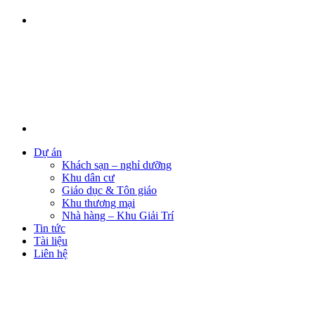
Dự án
Khách sạn – nghỉ dưỡng
Khu dân cư
Giáo dục & Tôn giáo
Khu thương mại
Nhà hàng – Khu Giải Trí
Tin tức
Tài liệu
Liên hệ