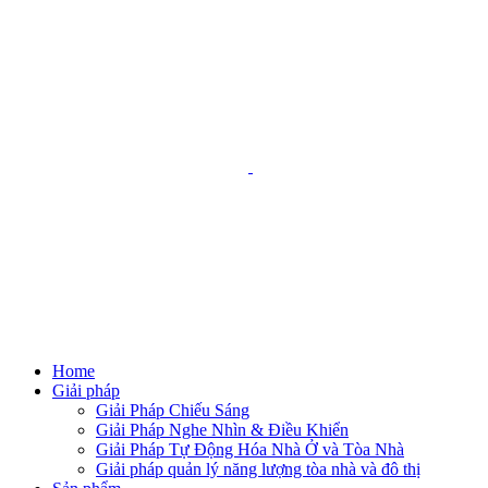
Skip
to
content
Home
Giải pháp
Giải Pháp Chiếu Sáng
Giải Pháp Nghe Nhìn & Điều Khiển
Giải Pháp Tự Động Hóa Nhà Ở và Tòa Nhà
Giải pháp quản lý năng lượng tòa nhà và đô thị